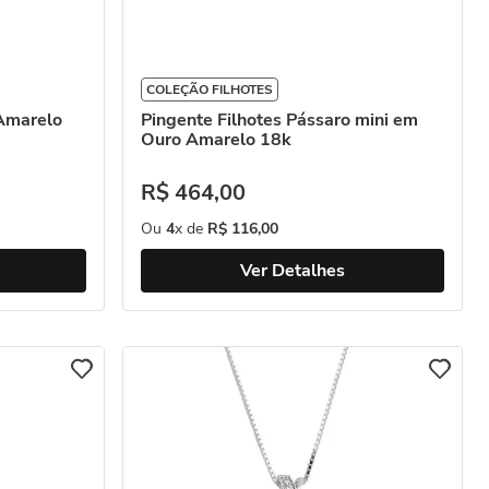
COLEÇÃO FILHOTES
Amarelo
Pingente Filhotes Pássaro mini em
Ouro Amarelo 18k
R$
464
,
00
Ou
4
x de
R$
116
,
00
Ver Detalhes