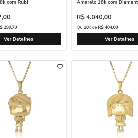
8k com Rubi
Amarelo 18k com Diamant
7
,
00
R$
4
.
040
,
00
$
299
,
70
Ou
10
x de
R$
404
,
00
Ver Detalhes
Ver Detalhes