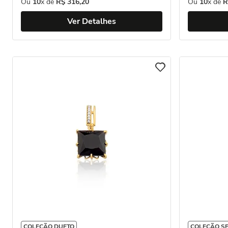
Ou
10
x de
R$
316
,
20
Ou
10
x de
R
Ver Detalhes
COLEÇÃO DUETO
COLEÇÃO S