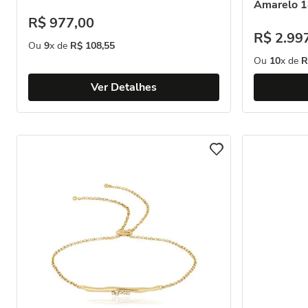
Amarelo 1
R$
977
,
00
R$
2
.
99
Ou
9
x de
R$
108
,
55
Ou
10
x de
R
Ver Detalhes