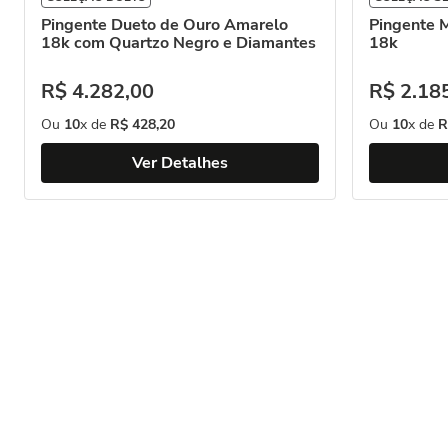
Pingente Dueto de Ouro Amarelo
Pingente 
18k com Quartzo Negro e Diamantes
18k
R$
4
.
282
,
00
R$
2
.
18
Ou
10
x de
R$
428
,
20
Ou
10
x de
R
Ver Detalhes