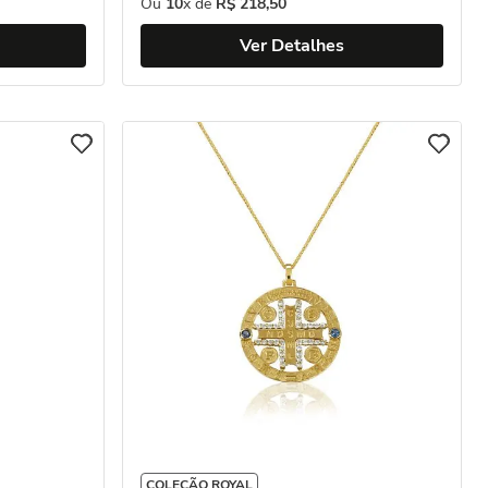
Ou
10
x de
R$
218
,
50
Ver Detalhes
COLEÇÃO ROYAL