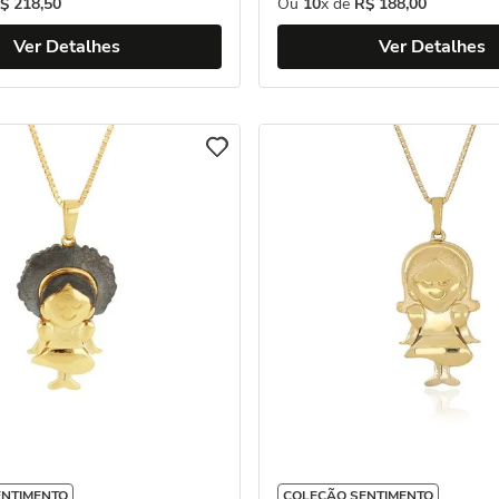
$
218
,
50
Ou
10
x de
R$
188
,
00
Ver Detalhes
Ver Detalhes
ENTIMENTO
COLEÇÃO SENTIMENTO