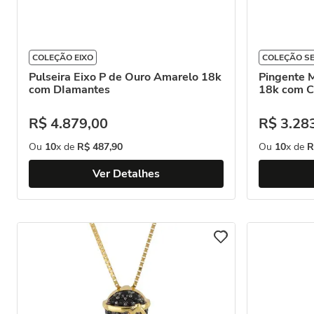
COLEÇÃO EIXO
COLEÇÃO S
Pulseira Eixo P de Ouro Amarelo 18k
Pingente 
com DIamantes
18k com C
R$
4
.
879
,
00
R$
3
.
28
Ou
10
x de
R$
487
,
90
Ou
10
x de
R
Ver Detalhes