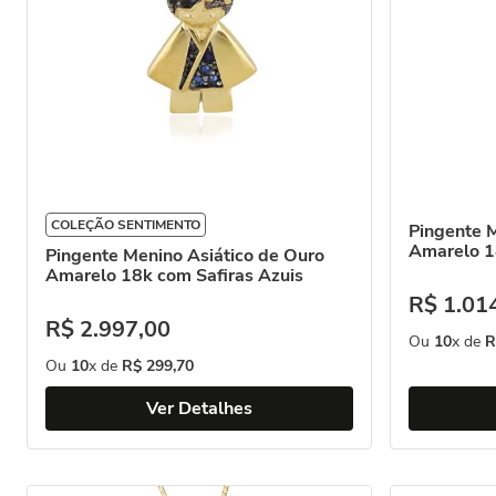
COLEÇÃO SENTIMENTO
Pingente 
Amarelo 
Pingente Menino Asiático de Ouro
Amarelo 18k com Safiras Azuis
R$
1
.
01
R$
2
.
997
,
00
Ou
10
x de
R
Ou
10
x de
R$
299
,
70
Ver Detalhes