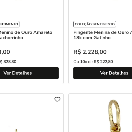
ENTIMENTO
COLEÇÃO SENTIMENTO
Menino de Ouro Amarelo
Pingente Menina de Ouro 
achorrinho
18k com Gatinho
3
,
00
R$
2
.
228
,
00
$
328
,
30
Ou
10
x de
R$
222
,
80
Ver Detalhes
Ver Detalhes