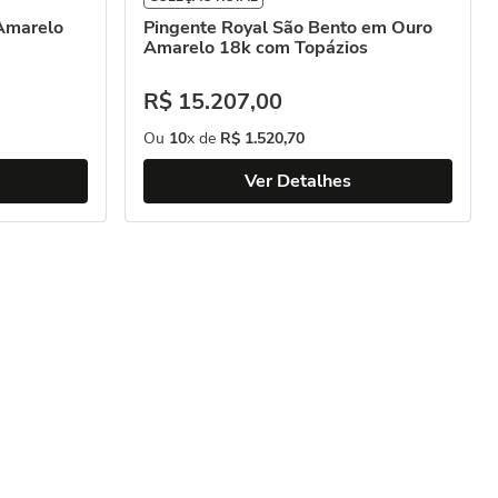
Amarelo
Pingente Royal São Bento em Ouro
Amarelo 18k com Topázios
R$
15
.
207
,
00
Ou
10
x de
R$
1
.
520
,
70
Ver Detalhes