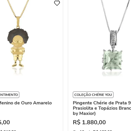
ENTIMENTO
COLEÇÃO CHÉRIE YOU
Menino de Ouro Amarelo
Pingente Chérie de Prata 
Prasiolita e Topázios Bra
by Maxior)
5
,
00
R$
1
.
880
,
00