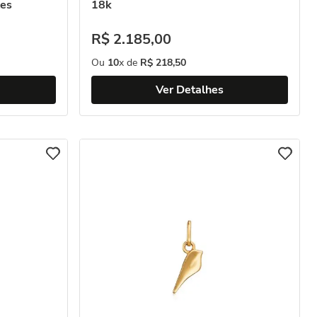
es
18k
R$
2
.
185
,
00
Ou
10
x de
R$
218
,
50
Ver Detalhes