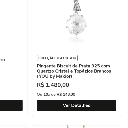
COLEÇÃO BISCUIT YOU
uro
Pingente Biscuit de Prata 925 com
Quartzo Cristal e Topázios Brancos
(YOU by Maxior)
R$
1
.
480
,
00
Ou
10
x de
R$
148
,
00
Ver Detalhes