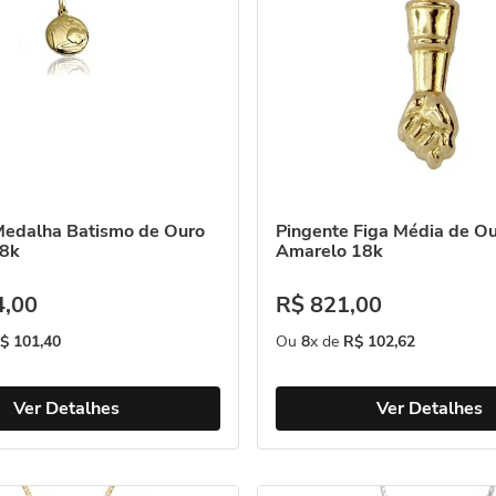
Medalha Batismo de Ouro
Pingente Figa Média de O
18k
Amarelo 18k
4
,
00
R$
821
,
00
$
101
,
40
Ou
8
x de
R$
102
,
62
Ver Detalhes
Ver Detalhes