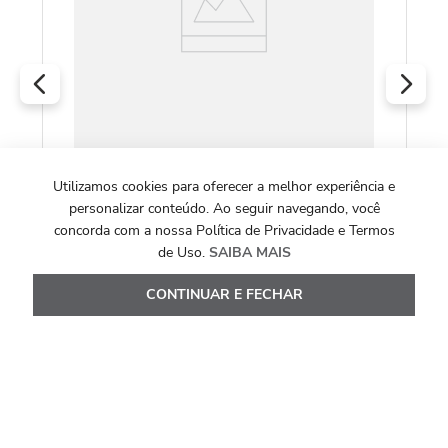
O
COLEÇÃO BISCUIT YOU
Utilizamos cookies para oferecer a melhor experiência e
Pingente Biscuit de Prata 925 com Quartzo
personalizar conteúdo. Ao seguir navegando, você
Cristal e Topázios Brancos (YOU by Maxior)
concorda com a nossa Política de Privacidade e Termos
de Uso.
SAIBA MAIS
R$
1
.
480
,
00
CONTINUAR E FECHAR
Ou
10
x de
R$
148
,
00
Ver Detalhes