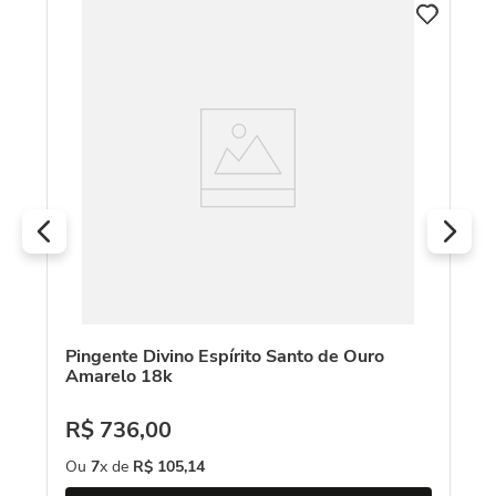
C
k
Pi
R
O
Pingente Divino Espírito Santo de Ouro
Amarelo 18k
R$
736
,
00
Ou
7
x de
R$
105
,
14