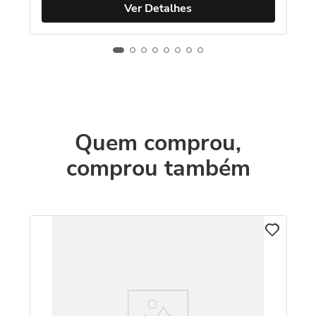
Ver Detalhes
Quem comprou,
comprou também
C
lo
Pi
Ca
R