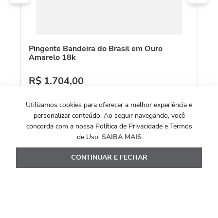
Pingente Bandeira do Brasil em Ouro
Pi
Amarelo 18k
18
R$
1
.
704
,
00
R
Ou
10
x de
R$
170
,
40
O
Utilizamos cookies para oferecer a melhor experiência e
Ver Detalhes
personalizar conteúdo. Ao seguir navegando, você
concorda com a nossa Política de Privacidade e Termos
de Uso.
SAIBA MAIS
CONTINUAR E FECHAR
Avaliações