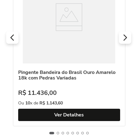
R
O
Pingente Bandeira do Brasil Ouro Amarelo
18k com Pedras Variadas
R$
11
.
436
,
00
Ou
10
x de
R$
1
.
143
,
60
Ver Detalhes