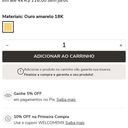
Em até
4
x
R$
116
,
00
sem juros
Materiais:
Ouro amarelo 18K
－
＋
ADICIONAR AO CARRINHO
Adicionar o produto no carrinho não garante sua reserva.
Finalize a compra e garanta o seu produto!
Ganhe 5% OFF
em pagamentos no Pix.
Saiba mais
10% OFF na Primeira Compra
Use o cupom WELCOMEMX
Saiba mais