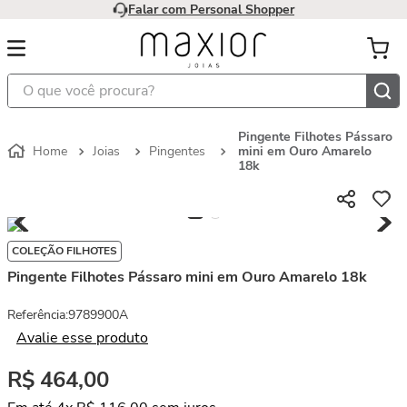
Falar com Personal Shopper
O que você procura?
Pingente Filhotes Pássaro
Joias
Pingentes
mini em Ouro Amarelo
18k
COLEÇÃO FILHOTES
Pingente Filhotes Pássaro mini em Ouro Amarelo 18k
Referência
:
9789900A
Avalie esse produto
R$
464
,
00