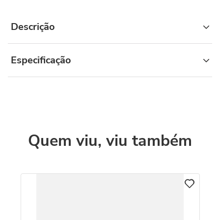
Descrição
Especificação
Quem viu, viu também
C
o
Pi
c