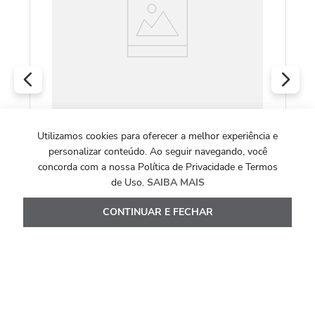
O
Utilizamos cookies para oferecer a melhor experiência e
COLEÇÃO CASCATA
personalizar conteúdo. Ao seguir navegando, você
Pingente Cascata Cascata em Prata de Lei
concorda com a nossa Política de Privacidade e Termos
925 com Granadas
de Uso.
SAIBA MAIS
R$
940
,
00
CONTINUAR E FECHAR
Ou
9
x de
R$
104
,
44
Ver Detalhes