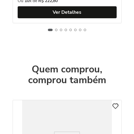
Ou
10
x de
R$
222
,
80
Ver Detalhes
Quem comprou,
comprou também
Pi
R