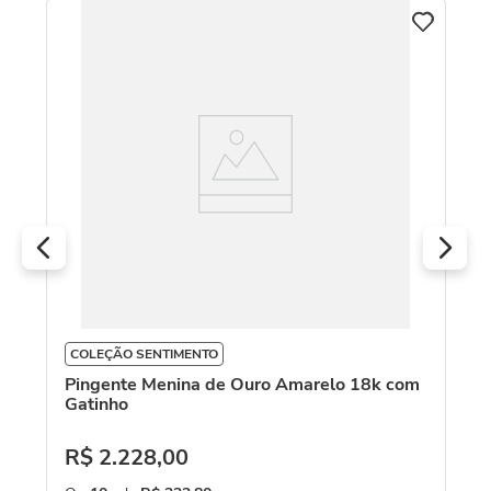
C
Pi
18
R
O
COLEÇÃO SENTIMENTO
Pingente Menina de Ouro Amarelo 18k com
Gatinho
R$
2
.
228
,
00