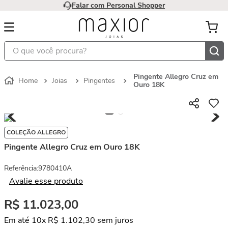
Falar com Personal Shopper
O que você procura?
Pingente Allegro Cruz em
Joias
Pingentes
Ouro 18K
COLEÇÃO ALLEGRO
Pingente Allegro Cruz em Ouro 18K
Referência
:
9780410A
Avalie esse produto
R$
11
.
023
,
00
Em até
10
x
R$
1
.
102
,
30
sem juros