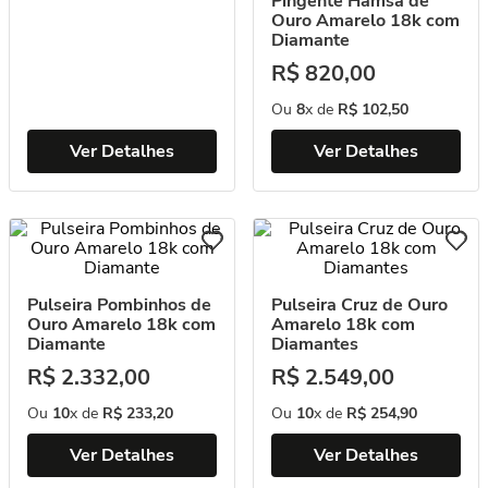
Pingente Hamsa de
Ouro Amarelo 18k com
Diamante
R$
820
,
00
Ou
8
x de
R$
102
,
50
Ver Detalhes
Ver Detalhes
Pulseira Pombinhos de
Pulseira Cruz de Ouro
Ouro Amarelo 18k com
Amarelo 18k com
Diamante
Diamantes
R$
2
.
332
,
00
R$
2
.
549
,
00
Ou
10
x de
R$
233
,
20
Ou
10
x de
R$
254
,
90
Ver Detalhes
Ver Detalhes