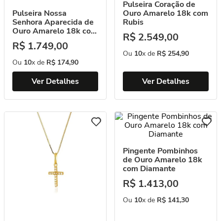
Pulseira Coração de
Pulseira Nossa
Ouro Amarelo 18k com
Senhora Aparecida de
Rubis
Ouro Amarelo 18k com
R$
2
.
549
,
00
Diamantes
R$
1
.
749
,
00
Ou
10
x de
R$
254
,
90
Ou
10
x de
R$
174
,
90
Ver Detalhes
Ver Detalhes
Pingente Pombinhos
de Ouro Amarelo 18k
com Diamante
R$
1
.
413
,
00
Ou
10
x de
R$
141
,
30