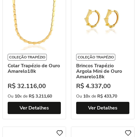
COLEÇÃO TRAPÉZIO
COLEÇÃO TRAPÉZIO
Brincos Trapézio
Colar Trapézio de Ouro
Argola Mini de Ouro
Amarelo18k
Amarelo18k
R$
4
.
337
,
00
R$
32
.
116
,
00
Ou
10
x de
R$
433
,
70
Ou
10
x de
R$
3
.
211
,
60
Ver Detalhes
Ver Detalhes