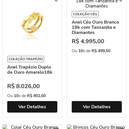
COLEÇÃO CÉU
Anel Céu Ouro Branco
18k com Tanzanita e
Diamantes
R$
4
.
995
,
00
Ou
10
x de
R$
499
,
50
COLEÇÃO TRAPÉZIO
Anel Trapézio Duplo
de Ouro Amarelo18k
R$
8
.
026
,
00
Ou
10
x de
R$
802
,
60
Ver Detalhes
Ver Detalhes