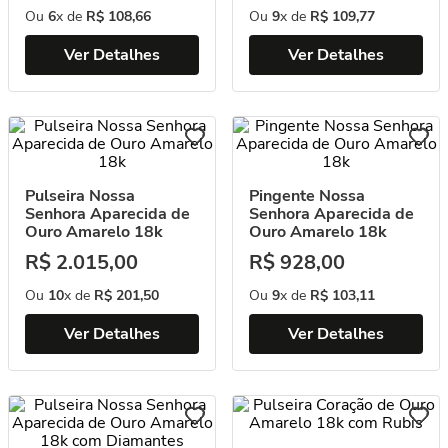
Ou
6
x de
R$
108
,
66
Ou
9
x de
R$
109
,
77
Ver Detalhes
Ver Detalhes
Pulseira Nossa
Pingente Nossa
Senhora Aparecida de
Senhora Aparecida de
Ouro Amarelo 18k
Ouro Amarelo 18k
R$
2
.
015
,
00
R$
928
,
00
Ou
10
x de
R$
201
,
50
Ou
9
x de
R$
103
,
11
Ver Detalhes
Ver Detalhes