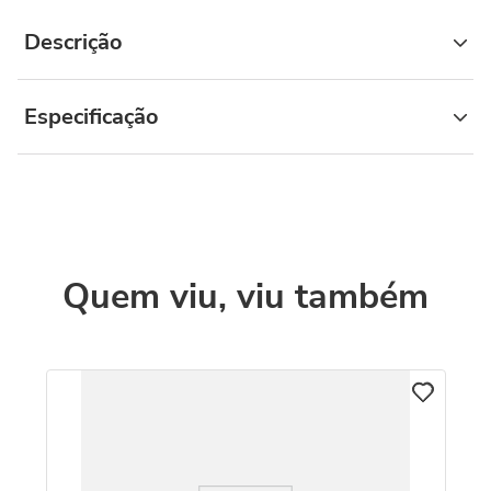
Descrição
Especificação
Quem viu, viu também
Co
A
om
R