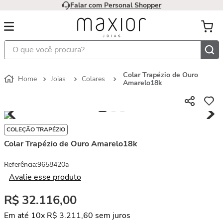
Falar com Personal Shopper
O que você procura?
Colar Trapézio de Ouro
Joias
Colares
Amarelo18k
COLEÇÃO TRAPÉZIO
Colar Trapézio de Ouro Amarelo18k
Referência
:
9658420a
Avalie esse produto
R$
32
.
116
,
00
Em até
10
x
R$
3
.
211
,
60
sem juros