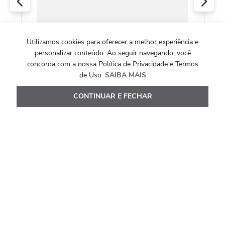
Utilizamos cookies para oferecer a melhor experiência e
COLEÇÃO EIXO
personalizar conteúdo. Ao seguir navegando, você
Colar Eixo M de Ouro Amarelo 18k com
concorda com a nossa Política de Privacidade e Termos
DIamantes
de Uso.
SAIBA MAIS
R$
12
.
875
,
00
CONTINUAR E FECHAR
Ou
10
x de
R$
1
.
287
,
50
Ver Detalhes