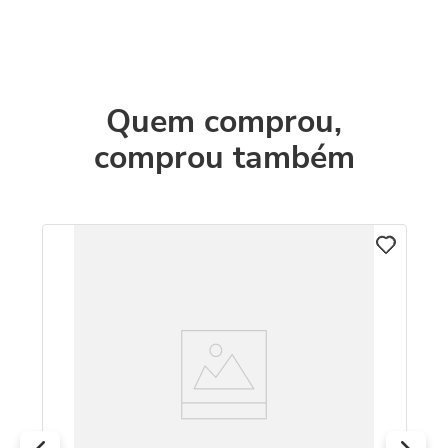
Quem comprou,
comprou também
C
o
Co
Ro
R
O