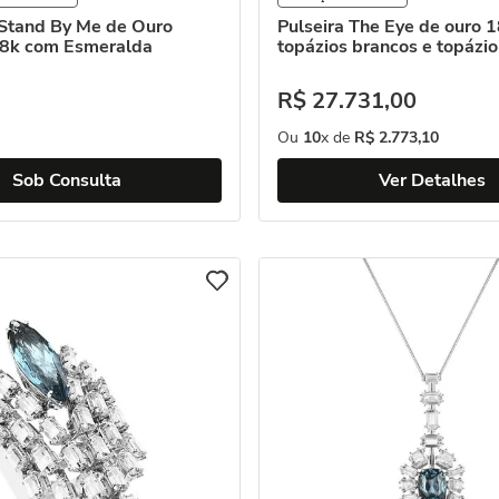
 Stand By Me de Ouro
Pulseira The Eye de ouro 
8k com Esmeralda
topázios brancos e topázi
R$
27
.
731
,
00
Ou
10
x de
R$
2
.
773
,
10
Sob Consulta
Ver Detalhes