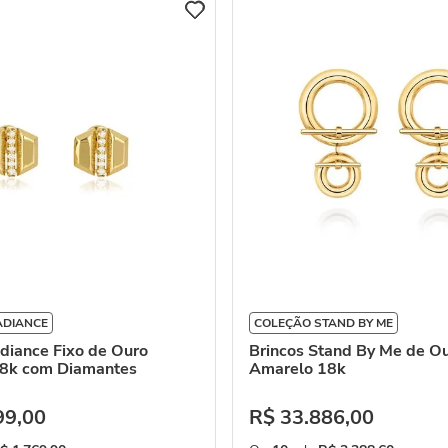
ADIANCE
COLEÇÃO STAND BY ME
diance Fixo de Ouro
Brincos Stand By Me de O
8k com Diamantes
Amarelo 18k
99
,
00
R$
33
.
886
,
00