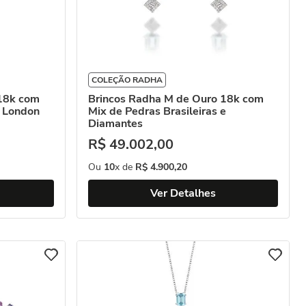
COLEÇÃO RADHA
 18k com
Brincos Radha M de Ouro 18k com
o London
Mix de Pedras Brasileiras e
Diamantes
R$
49
.
002
,
00
Ou
10
x de
R$
4
.
900
,
20
Ver Detalhes