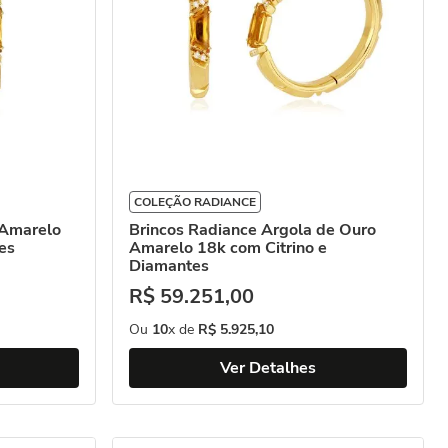
COLEÇÃO RADIANCE
 Amarelo
Brincos Radiance Argola de Ouro
es
Amarelo 18k com Citrino e
Diamantes
R$
59
.
251
,
00
Ou
10
x de
R$
5
.
925
,
10
Ver Detalhes