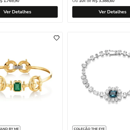
$
1
.
769
,
90
Ou
10
x de
R$
3
.
388
,
60
Ver Detalhes
Ver Detalhes
AND BY ME
COLEÇÃO THE EYE