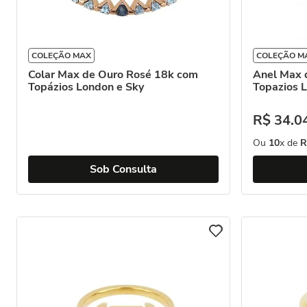
COLEÇÃO MAX
COLEÇÃO M
Colar Max de Ouro Rosé 18k com
Anel Max 
Topázios London e Sky
Topazios 
R$
34
.
0
Ou
10
x de
R
Sob Consulta