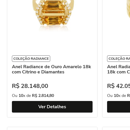
COLEÇÃO RADIANCE
COLEÇÃO R
Anel Radiance de Ouro Amarelo 18k
Anel Radi
com Citrino e Diamantes
18k com C
R$
28
.
148
,
00
R$
42
.
0
Ou
10
x de
R$
2
.
814
,
80
Ou
10
x de
R
Ver Detalhes