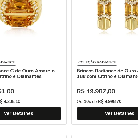
ADIANCE
COLEÇÃO RADIANCE
ance G de Ouro Amarelo
Brincos Radiance de Ouro
itrino e Diamantes
18k com Citrino e Diamant
51
,
00
R$
49
.
987
,
00
$
4
.
205
,
10
Ou
10
x de
R$
4
.
998
,
70
Ver Detalhes
Ver Detalhes