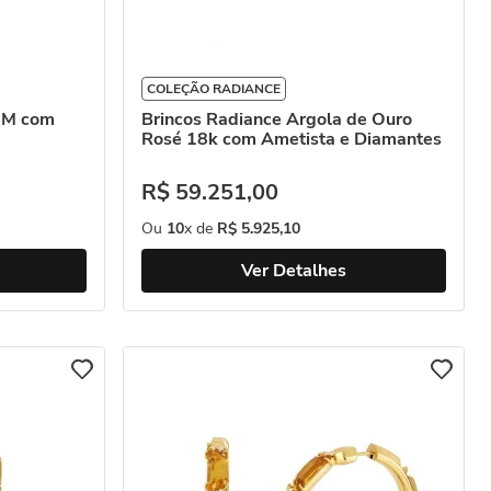
COLEÇÃO RADIANCE
é M com
Brincos Radiance Argola de Ouro
Rosé 18k com Ametista e Diamantes
R$
59
.
251
,
00
Ou
10
x de
R$
5
.
925
,
10
Ver Detalhes