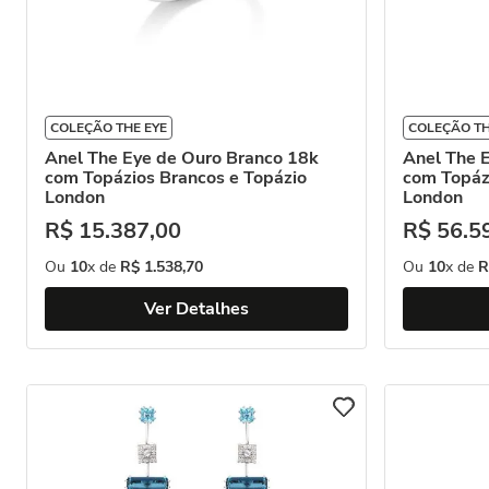
COLEÇÃO THE EYE
COLEÇÃO TH
Anel The Eye de Ouro Branco 18k
Anel The 
com Topázios Brancos e Topázio
com Topáz
London
London
R$
15
.
387
,
00
R$
56
.
5
Ou
10
x de
R$
1
.
538
,
70
Ou
10
x de
R
Ver Detalhes