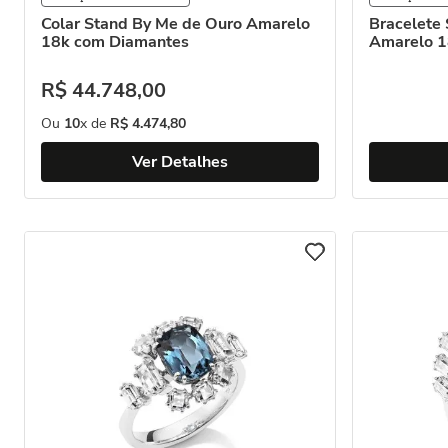
Colar Stand By Me de Ouro Amarelo
Bracelete
18k com Diamantes
Amarelo 1
R$
44
.
748
,
00
Ou
10
x de
R$
4
.
474
,
80
Ver Detalhes