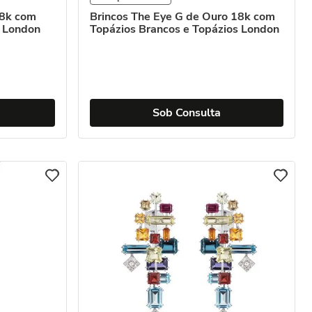
18k com
Brincos The Eye G de Ouro 18k com
o London
Topázios Brancos e Topázios London
Sob Consulta