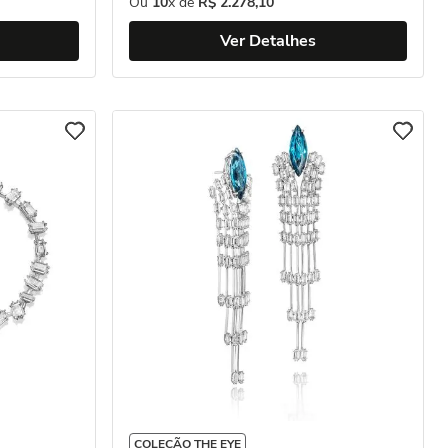
Ou
10
x de
R$
2
.
278
,
10
Ver Detalhes
COLEÇÃO THE EYE