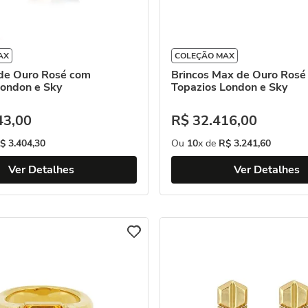
AX
COLEÇÃO MAX
de Ouro Rosé com
Brincos Max de Ouro Ros
London e Sky
Topazios London e Sky
43
,
00
R$
32
.
416
,
00
$
3
.
404
,
30
Ou
10
x de
R$
3
.
241
,
60
Ver Detalhes
Ver Detalhes