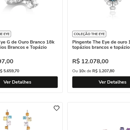
E EYE
COLEÇÃO THE EYE
Eye G de Ouro Branco 18k
Pingente The Eye de ouro
ios Brancos e Topázio
topázios brancos e topázi
97
,
00
R$
12
.
078
,
00
$
5
.
659
,
70
Ou
10
x de
R$
1
.
207
,
80
Ver Detalhes
Ver Detalhes