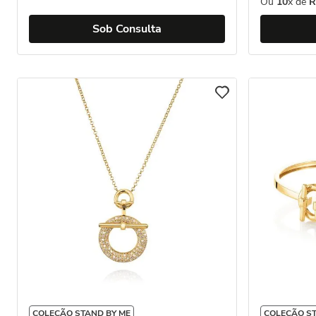
Ou
10
x de
R
Sob Consulta
COLEÇÃO STAND BY ME
COLEÇÃO ST