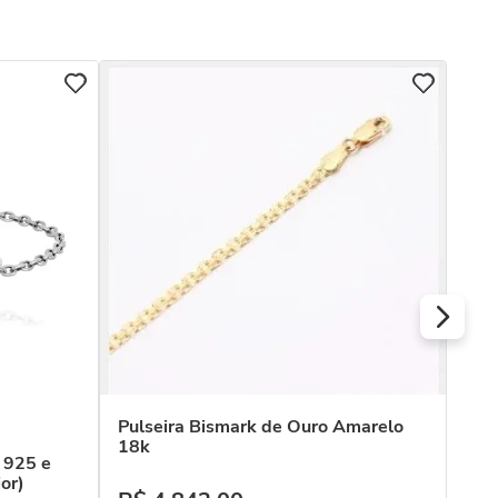
Pulseira Bismark de Ouro Amarelo
COL
18k
 925 e
Pul
or)
Tex