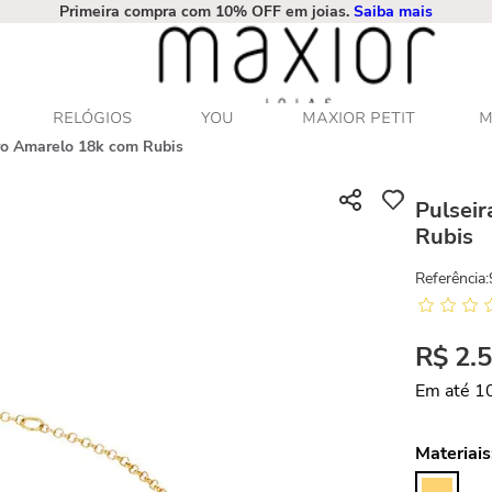
Primeira compra com 10% OFF em joias.
Saiba mais
RELÓGIOS
YOU
MAXIOR PETIT
M
ro Amarelo 18k com Rubis
Pulsei
Rubis
Referência
:
R$
2
.
Em até
1
Materiais