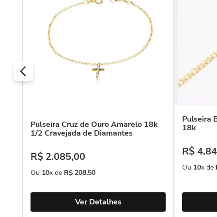
Pulseira
Pulseira Cruz de Ouro Amarelo 18k
18k
1/2 Cravejada de Diamantes
R$
4
.
84
R$
2
.
085
,
00
Ou
10
x de
Ou
10
x de
R$
208
,
50
Ver Detalhes