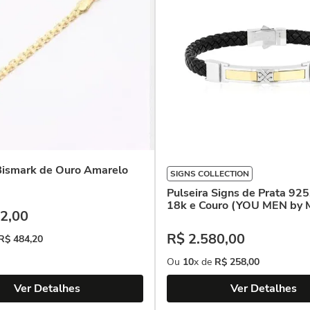
 Bismark de Ouro Amarelo
SIGNS COLLECTION
Pulseira Signs de Prata 925
18k e Couro (YOU MEN by 
2
,
00
R$
2
.
580
,
00
R$
484
,
20
Ou
10
x de
R$
258
,
00
Ver Detalhes
Ver Detalhes