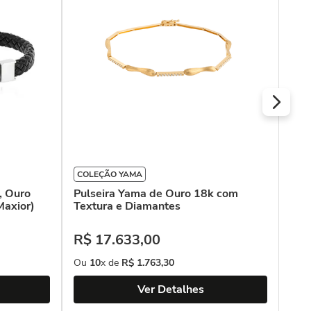
18k
R$
Ou
COLEÇÃO YAMA
, Ouro
Pulseira Yama de Ouro 18k com
Maxior)
Textura e Diamantes
R$
17
.
633
,
00
Ou
10
x de
R$
1
.
763
,
30
Ver Detalhes