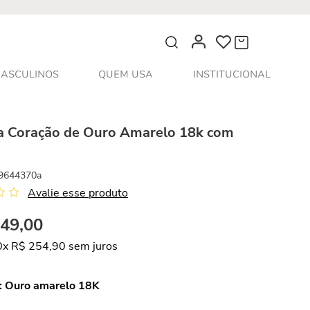
O que você procura?
ASCULINOS
QUEM USA
INSTITUCIONAL
ra Coração de Ouro Amarelo 18k com
9644370a
Avalie esse produto
549
,
00
0
x
R$
254
,
90
sem juros
:
Ouro amarelo 18K