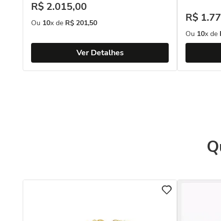
R$
2
.
015
,
00
R$
1
.
77
Ou
10
x de
R$
201
,
50
Ou
10
x de
Ver Detalhes
Q
18k