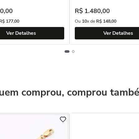
0
,
00
R$
1
.
480
,
00
R$
177
,
00
Ou
10
x de
R$
148
,
00
Ver Detalhes
Ver Detalhes
uem comprou, comprou tamb