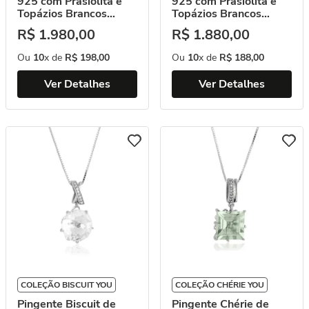
925 com Prasiolita e
925 com Prasiolita e
Topázios Brancos
Topázios Brancos
(YOU by Maxior)
(YOU by Maxior)
R$
1
.
980
,
00
R$
1
.
880
,
00
Ou
10
x de
R$
198
,
00
Ou
10
x de
R$
188
,
00
Ver Detalhes
Ver Detalhes
COLEÇÃO BISCUIT YOU
COLEÇÃO CHÉRIE YOU
Pingente Biscuit de
Pingente Chérie de