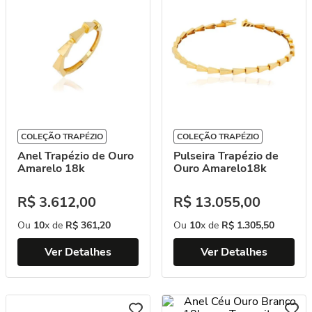
COLEÇÃO TRAPÉZIO
COLEÇÃO TRAPÉZIO
Anel Trapézio de Ouro
Pulseira Trapézio de
Amarelo 18k
Ouro Amarelo18k
R$
3
.
612
,
00
R$
13
.
055
,
00
Ou
10
x de
R$
361
,
20
Ou
10
x de
R$
1
.
305
,
50
Ver Detalhes
Ver Detalhes