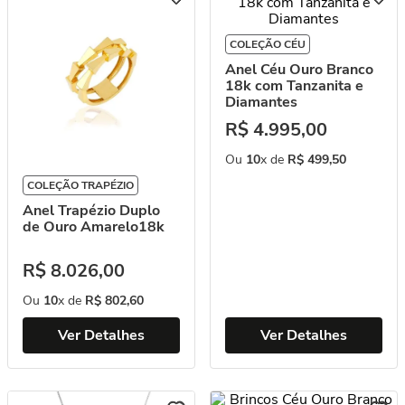
COLEÇÃO CÉU
Anel Céu Ouro Branco
18k com Tanzanita e
Diamantes
R$
4
.
995
,
00
Ou
10
x de
R$
499
,
50
COLEÇÃO TRAPÉZIO
Anel Trapézio Duplo
de Ouro Amarelo18k
R$
8
.
026
,
00
Ou
10
x de
R$
802
,
60
Ver Detalhes
Ver Detalhes