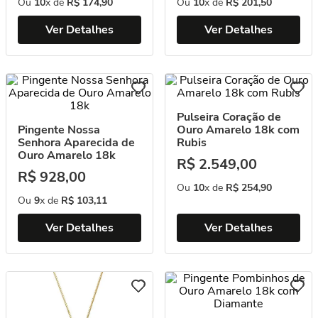
Ou
10
x de
R$
174
,
90
Ou
10
x de
R$
201
,
50
Ver Detalhes
Ver Detalhes
Pulseira Coração de
Pingente Nossa
Ouro Amarelo 18k com
Senhora Aparecida de
Rubis
Ouro Amarelo 18k
R$
2
.
549
,
00
R$
928
,
00
Ou
10
x de
R$
254
,
90
Ou
9
x de
R$
103
,
11
Ver Detalhes
Ver Detalhes