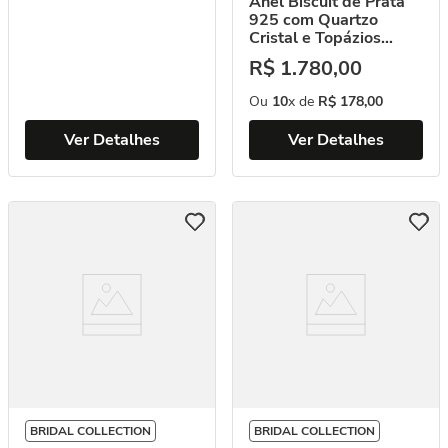
Anel Biscuit de Prata
925 com Quartzo
Cristal e Topázios
Brancos (YOU by
R$
1
.
780
,
00
Maxior)
Ou
10
x de
R$
178
,
00
Ver Detalhes
Ver Detalhes
BRIDAL COLLECTION
BRIDAL COLLECTION