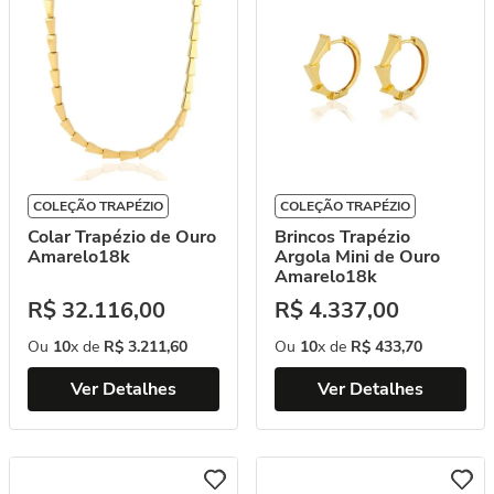
COLEÇÃO TRAPÉZIO
COLEÇÃO TRAPÉZIO
Brincos Trapézio
Colar Trapézio de Ouro
Argola Mini de Ouro
Amarelo18k
Amarelo18k
R$
4
.
337
,
00
R$
32
.
116
,
00
Ou
10
x de
R$
433
,
70
Ou
10
x de
R$
3
.
211
,
60
Ver Detalhes
Ver Detalhes