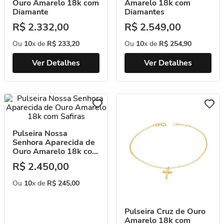
Ouro Amarelo 18k com
Amarelo 18k com
Diamante
Diamantes
R$
2
.
332
,
00
R$
2
.
549
,
00
Ou
10
x de
R$
233
,
20
Ou
10
x de
R$
254
,
90
Ver Detalhes
Ver Detalhes
Pulseira Nossa
Senhora Aparecida de
Ouro Amarelo 18k com
Safiras
R$
2
.
450
,
00
Ou
10
x de
R$
245
,
00
Pulseira Cruz de Ouro
Amarelo 18k com