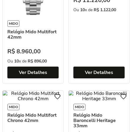
R$
11
.
220
,
00
Ou
10
x de
R$
1
.
122
,
00
MIDO
Relógio Mido Multifort
42mm
R$
8
.
960
,
00
Ou
10
x de
R$
896
,
00
Ver Detalhes
Ver Detalhes
MIDO
MIDO
Relógio Mido Multifort
Relógio Mido
Chrono 42mm
Baroncelli Heritage
33mm