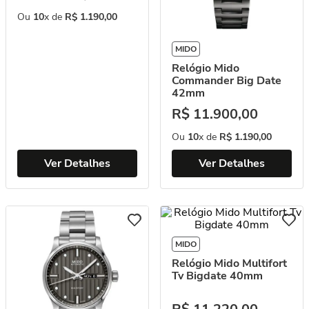
Ou
10
x de
R$
1
.
190
,
00
MIDO
Relógio Mido
Commander Big Date
42mm
R$
11
.
900
,
00
Ou
10
x de
R$
1
.
190
,
00
Ver Detalhes
Ver Detalhes
MIDO
Relógio Mido Multifort
Tv Bigdate 40mm