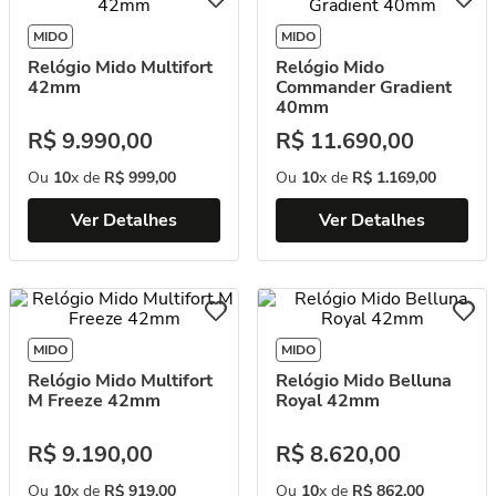
MIDO
MIDO
Relógio Mido Multifort
Relógio Mido
42mm
Commander Gradient
40mm
R$
9
.
990
,
00
R$
11
.
690
,
00
Ou
10
x de
R$
999
,
00
Ou
10
x de
R$
1
.
169
,
00
Ver Detalhes
Ver Detalhes
MIDO
MIDO
Relógio Mido Multifort
Relógio Mido Belluna
M Freeze 42mm
Royal 42mm
R$
9
.
190
,
00
R$
8
.
620
,
00
Ou
10
x de
R$
919
,
00
Ou
10
x de
R$
862
,
00