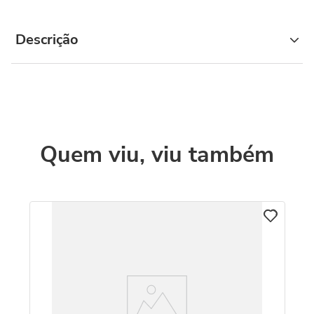
Descrição
Quem viu, viu também
M
Re
R