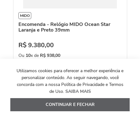
MIDO
M
Encomenda - Relógio MIDO Ocean Star
Re
Laranja e Preto 39mm
R$
9
.
380
,
00
R
Ou
10
x de
R$
938
,
00
O
Ver Detalhes
Utilizamos cookies para oferecer a melhor experiência e
personalizar conteúdo. Ao seguir navegando, você
concorda com a nossa Política de Privacidade e Termos
de Uso.
SAIBA MAIS
CONTINUAR E FECHAR
Avaliações