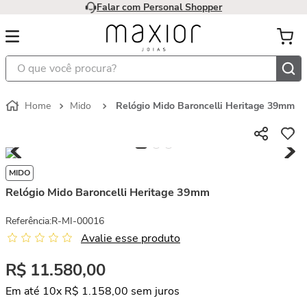
Falar com Personal Shopper
O que você procura?
Mido
Relógio Mido Baroncelli Heritage 39mm
MIDO
Relógio Mido Baroncelli Heritage 39mm
Referência
:
R-MI-00016
Avalie esse produto
R$
11
.
580
,
00
Em até
10
x
R$
1
.
158
,
00
sem juros