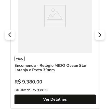
R
O
MIDO
Encomenda - Relógio MIDO Ocean Star
Laranja e Preto 39mm
R$
9
.
380
,
00
Ou
10
x de
R$
938
,
00
Ver Detalhes