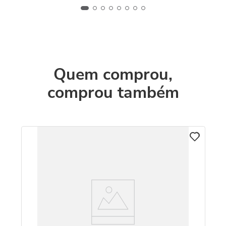
Quem comprou,
comprou também
M
Re
R
O