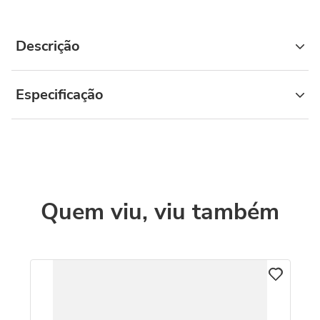
Descrição
Especificação
Quem viu, viu também
M
-
Re