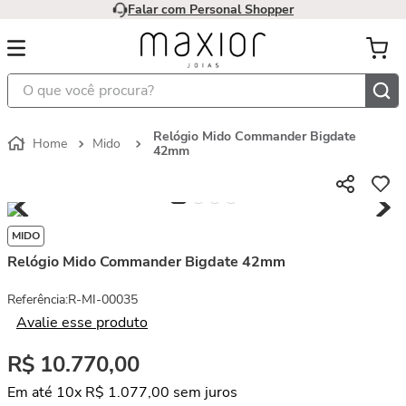
Falar com Personal Shopper
O que você procura?
Relógio Mido Commander Bigdate
Mido
42mm
MIDO
Relógio Mido Commander Bigdate 42mm
Referência
:
R-MI-00035
Avalie esse produto
R$
10
.
770
,
00
Em até
10
x
R$
1
.
077
,
00
sem juros