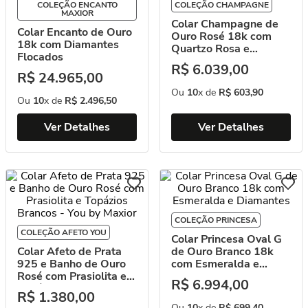
COLEÇÃO ENCANTO
COLEÇÃO CHAMPAGNE
MAXIOR
Colar Champagne de
Colar Encanto de Ouro
Ouro Rosé 18k com
18k com Diamantes
Quartzo Rosa e
Flocados
Rodolitas
R$
6
.
039
,
00
R$
24
.
965
,
00
Ou
10
x de
R$
603
,
90
Ou
10
x de
R$
2
.
496
,
50
Ver Detalhes
Ver Detalhes
COLEÇÃO PRINCESA
COLEÇÃO AFETO YOU
Colar Princesa Oval G
Colar Afeto de Prata
de Ouro Branco 18k
925 e Banho de Ouro
com Esmeralda e
Rosé com Prasiolita e
Diamantes
R$
6
.
994
,
00
Topázios Brancos - You
R$
1
.
380
,
00
by Maxior
Ou
10
x de
R$
699
,
40