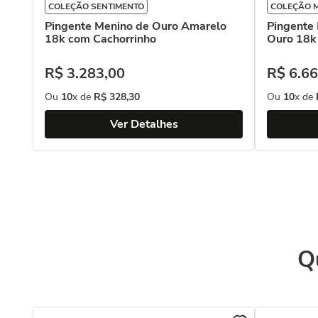
COLEÇÃO SENTIMENTO
COLEÇÃO 
Pingente Menino de Ouro Amarelo
Pingente
18k com Cachorrinho
Ouro 18k
R$
3
.
283
,
00
R$
6
.
66
Ou
10
x de
R$
328
,
30
Ou
10
x de
Ver Detalhes
Q