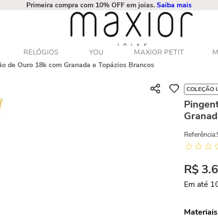
Primeira compra com 10% OFF em joias.
Saiba mais
RELÓGIOS
YOU
MAXIOR PETIT
M
ão de Ouro 18k com Granada e Topázios Brancos
COLEÇÃO 
Pingen
Granad
Referência
:
R$
3
.
Em até
1
Materiais