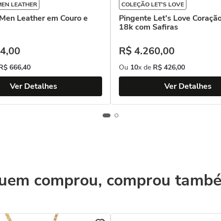
MEN LEATHER
COLEÇÃO LET'S LOVE
 Men Leather em Couro e
Pingente Let's Love Coraçã
18k com Safiras
4
,
00
R$
4
.
260
,
00
R$
666
,
40
Ou
10
x de
R$
426
,
00
Ver Detalhes
Ver Detalhes
uem comprou, comprou tamb