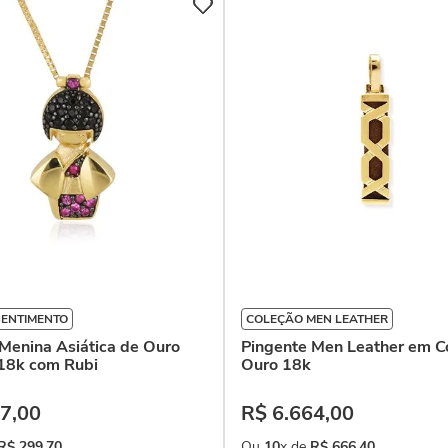
SENTIMENTO
COLEÇÃO MEN LEATHER
Menina Asiática de Ouro
Pingente Men Leather em C
18k com Rubi
Ouro 18k
7
,
00
R$
6
.
664
,
00
R$
299
,
70
Ou
10
x de
R$
666
,
40