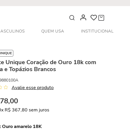
O que você procura?
ASCULINOS
QUEM USA
INSTITUCIONAL
UNIQUE
te Unique Coração de Ouro 18k com
a e Topázios Brancos
9880100A
Avalie esse produto
678
,
00
0
x
R$
367
,
80
sem juros
:
Ouro amarelo 18K