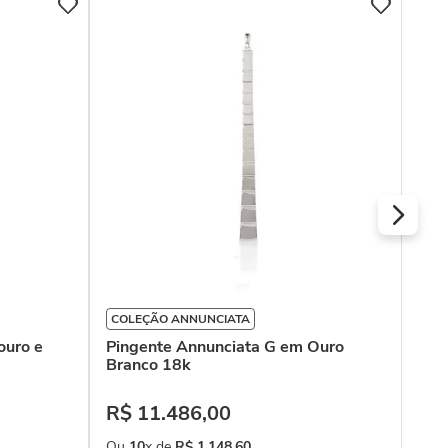
COLEÇÃO ANNUNCIATA
COL
ouro e
Pingente Annunciata G em Ouro
Pin
Branco 18k
18k
R$
11
.
486
,
00
R$
Ou
10
x de
R$
1
.
148
,
60
Ou