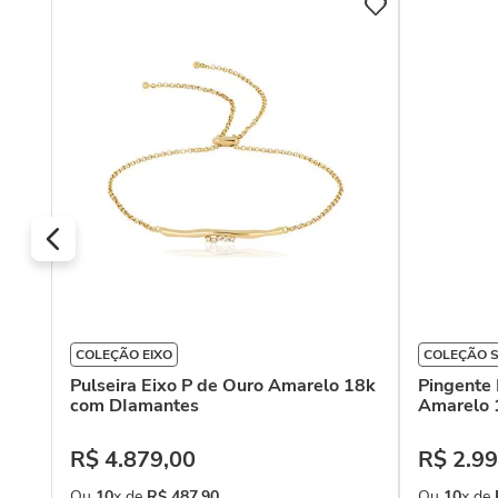
m
COLEÇÃO EIXO
COLEÇÃO 
Pulseira Eixo P de Ouro Amarelo 18k
Pingente 
com DIamantes
Amarelo 
R$
4
.
879
,
00
R$
2
.
99
Ou
10
x de
R$
487
,
90
Ou
10
x de