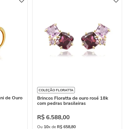
COLEÇÃO FLORATTA
ini de Ouro
Brincos Floratta de ouro rosé 18k
com pedras brasileiras
R$
6
.
588
,
00
Ou
10
x de
R$
658
,
80