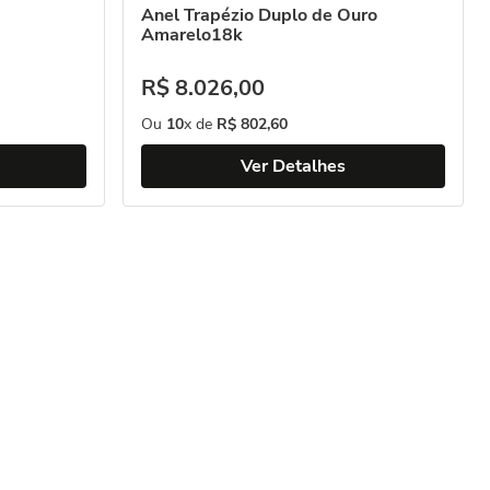
Anel Trapézio Duplo de Ouro
Amarelo18k
R$
8
.
026
,
00
Ou
10
x de
R$
802
,
60
Ver Detalhes