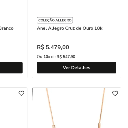
COLEÇÃO ALLEGRO
Branco
Anel Allegro Cruz de Ouro 18k
R$
5
.
479
,
00
Ou
10
x de
R$
547
,
90
Ver Detalhes