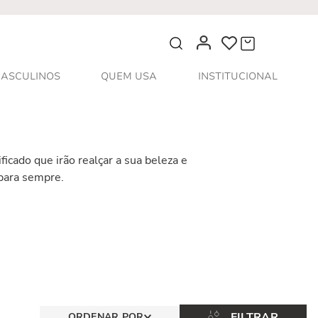
O que você procura?
ASCULINOS
QUEM USA
INSTITUCIONAL
icado que irão realçar a sua beleza e
para sempre.
FILTRAR