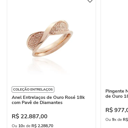
COLEÇÃO ENTRELAÇOS
Pingente 
de Ouro 1
Anel Entrelaços de Ouro Rosé 18k
com Pavê de Diamantes
R$
977
,
R$
22
.
887
,
00
Ou
9
x de
R$
Ou
10
x de
R$
2
.
288
,
70