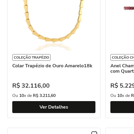
COLEÇÃO TRAPÉZIO
COLEÇÃO C
Colar Trapézio de Ouro Amarelo18k
Anel Champag
com Quart
R$
32
.
116
,
00
R$
5
.
22
Ou
10
x de
R$
3
.
211
,
60
Ou
10
x de
R
Ver Detalhes