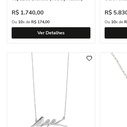
R$
1
.
740
,
00
R$
5
.
83
Ou
10
x de
R$
174
,
00
Ou
10
x de
R
Ver Detalhes