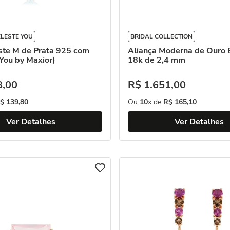
LESTE YOU
BRIDAL COLLECTION
este M de Prata 925 com
Aliança Moderna de Ouro 
You by Maxior)
18k de 2,4 mm
8
,
00
R$
1
.
651
,
00
$
139
,
80
Ou
10
x de
R$
165
,
10
Ver Detalhes
Ver Detalhes