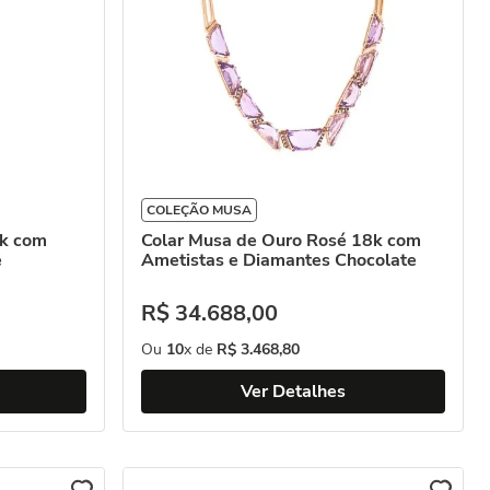
COLEÇÃO MUSA
8k com
Colar Musa de Ouro Rosé 18k com
ê
Ametistas e Diamantes Chocolate
R$
34
.
688
,
00
Ou
10
x de
R$
3
.
468
,
80
Ver Detalhes