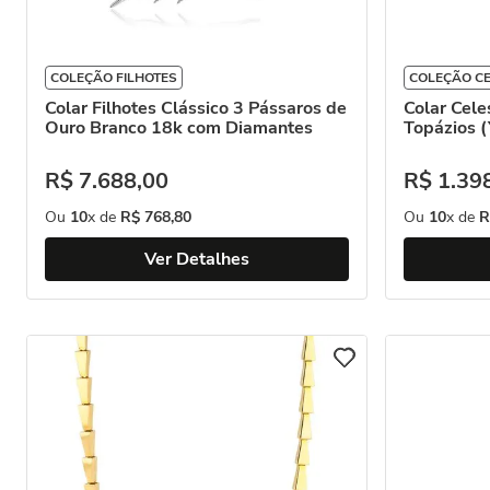
COLEÇÃO FILHOTES
COLEÇÃO CE
Colar Filhotes Clássico 3 Pássaros de
Colar Cel
Ouro Branco 18k com Diamantes
Topázios (
R$
7
.
688
,
00
R$
1
.
39
Ou
10
x de
R$
768
,
80
Ou
10
x de
R
Ver Detalhes