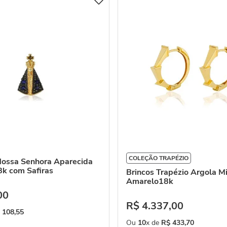
COLEÇÃO TRAPÉZIO
Nossa Senhora Aparecida
8k com Safiras
Brincos Trapézio Argola M
Amarelo18k
00
R$
4
.
337
,
00
108
,
55
Ou
10
x de
R$
433
,
70