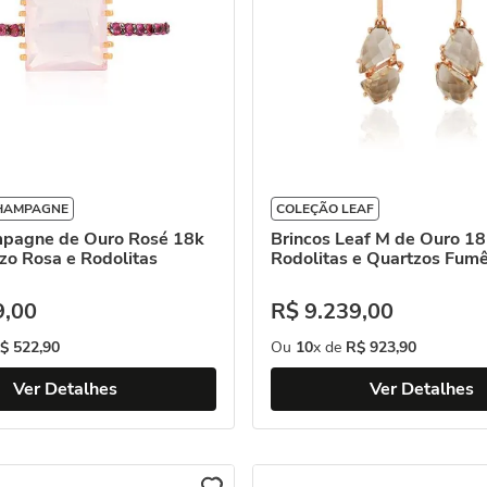
HAMPAGNE
COLEÇÃO LEAF
ne de Ouro Rosé 18k
Brincos Leaf M de Ouro 1
zo Rosa e Rodolitas
Rodolitas e Quartzos Fum
9
,
00
R$
9
.
239
,
00
$
522
,
90
Ou
10
x de
R$
923
,
90
Ver Detalhes
Ver Detalhes