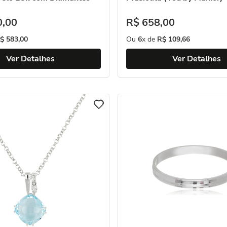
0
,
00
R$
658
,
00
$
583
,
00
Ou
6
x de
R$
109
,
66
Ver Detalhes
Ver Detalhes