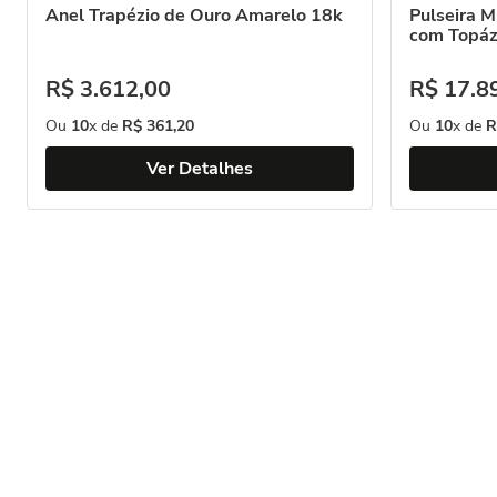
Anel Trapézio de Ouro Amarelo 18k
Pulseira 
com Topáz
R$
3
.
612
,
00
R$
17
.
8
Ou
10
x de
R$
361
,
20
Ou
10
x de
R
Ver Detalhes