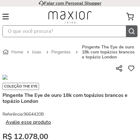
Falar com Personal Shopper
O que você procura?
Pingente The Eye de ouro
Joias
Pingentes
18k com topázios brancos
e topázio London
COLEÇÃO THE EYE
Pingente The Eye de ouro 18k com topázios brancos e
topázio London
Referência
:
9664420B
Avalie esse produto
R$
12
.
078
,
00