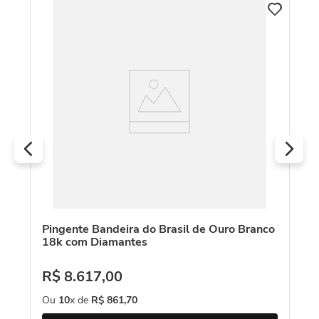
ios
Pi
A
R
O
Pingente Bandeira do Brasil de Ouro Branco
18k com Diamantes
R$
8
.
617
,
00
Ou
10
x de
R$
861
,
70