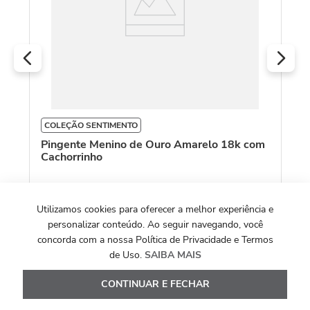
O
COLEÇÃO SENTIMENTO
Pingente Menino de Ouro Amarelo 18k com
Cachorrinho
R$
3
.
283
,
00
Utilizamos cookies para oferecer a melhor experiência e
Ou
10
x de
R$
328
,
30
personalizar conteúdo. Ao seguir navegando, você
Ver Detalhes
concorda com a nossa Política de Privacidade e Termos
de Uso.
SAIBA MAIS
CONTINUAR E FECHAR