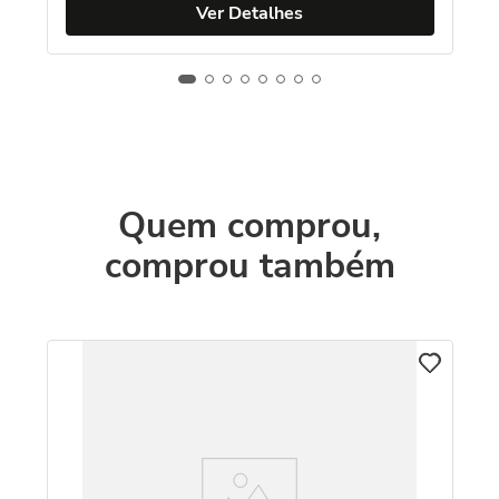
Ver Detalhes
Quem comprou,
comprou também
C
m
Pi
92
R