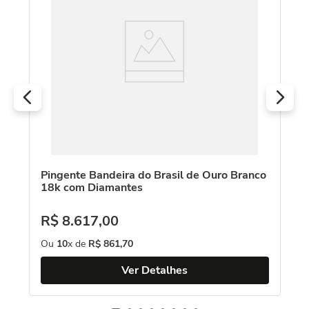
c
R
O
Pingente Bandeira do Brasil de Ouro Branco
18k com Diamantes
R$
8
.
617
,
00
Ou
10
x de
R$
861
,
70
Ver Detalhes