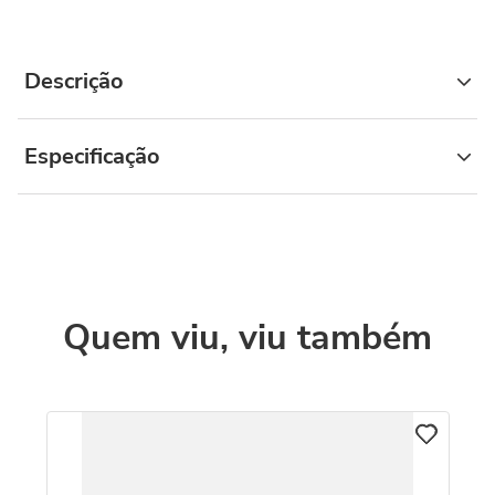
Descrição
Especificação
Quem viu, viu também
C
o
Pi