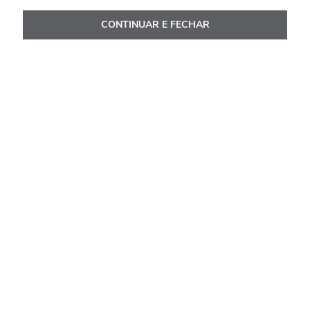
CONTINUAR E FECHAR
Avaliações
Carregando…
Faça login para escrever uma avaliação.
Mais recentes
Todos
Carregando avaliações…