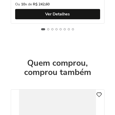
Ou
10
x de
R$
242
,
60
Ver Detalhes
Quem comprou,
comprou também
Pi
A
k