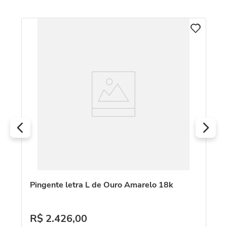
C
ios
Pi
R
O
Pingente letra L de Ouro Amarelo 18k
R$
2
.
426
,
00