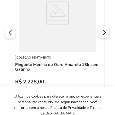
R
O
COLEÇÃO SENTIMENTO
Pingente Menina de Ouro Amarelo 18k com
Gatinho
R$
2
.
228
,
00
Ou
10
x de
R$
222
,
80
Utilizamos cookies para oferecer a melhor experiência e
Ver Detalhes
personalizar conteúdo. Ao seguir navegando, você
concorda com a nossa Política de Privacidade e Termos
de Uso.
SAIBA MAIS