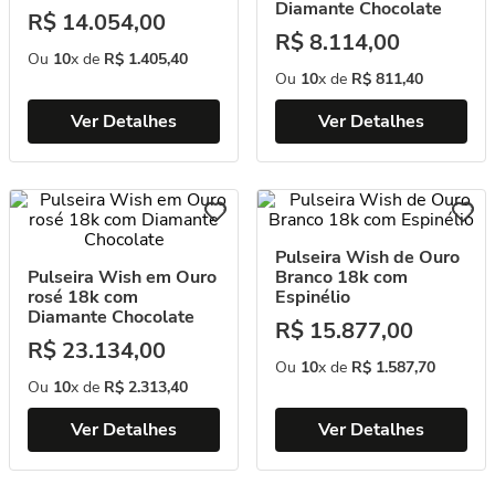
Diamante Chocolate
R$
14
.
054
,
00
R$
8
.
114
,
00
Ou
10
x de
R$
1
.
405
,
40
Ou
10
x de
R$
811
,
40
Ver Detalhes
Ver Detalhes
Pulseira Wish de Ouro
Pulseira Wish em Ouro
Branco 18k com
rosé 18k com
Espinélio
Diamante Chocolate
R$
15
.
877
,
00
R$
23
.
134
,
00
Ou
10
x de
R$
1
.
587
,
70
Ou
10
x de
R$
2
.
313
,
40
Ver Detalhes
Ver Detalhes