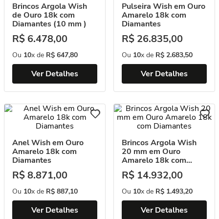
Brincos Argola Wish
Pulseira Wish em Ouro
de Ouro 18k com
Amarelo 18k com
Diamantes (10 mm )
Diamantes
R$
6
.
478
,
00
R$
26
.
835
,
00
Ou
10
x de
R$
647
,
80
Ou
10
x de
R$
2
.
683
,
50
Ver Detalhes
Ver Detalhes
Anel Wish em Ouro
Brincos Argola Wish
Amarelo 18k com
20 mm em Ouro
Diamantes
Amarelo 18k com
Diamantes
R$
8
.
871
,
00
R$
14
.
932
,
00
Ou
10
x de
R$
887
,
10
Ou
10
x de
R$
1
.
493
,
20
Ver Detalhes
Ver Detalhes