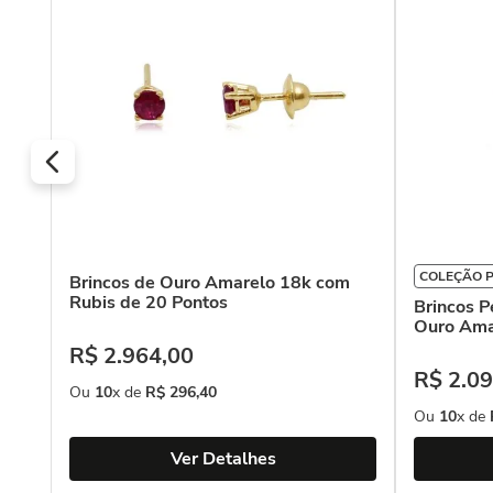
COLEÇÃO 
Brincos de Ouro Amarelo 18k com
Rubis de 20 Pontos
Brincos 
Ouro Ama
R$
2
.
964
,
00
R$
2
.
09
Ou
10
x de
R$
296
,
40
Ou
10
x de
Ver Detalhes