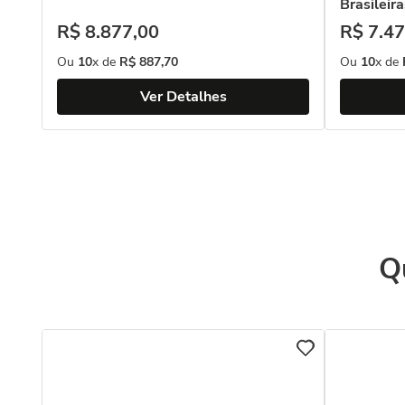
Brasileir
R$
8
.
877
,
00
R$
7
.
47
Ou
10
x de
R$
887
,
70
Ou
10
x de
Ver Detalhes
Q