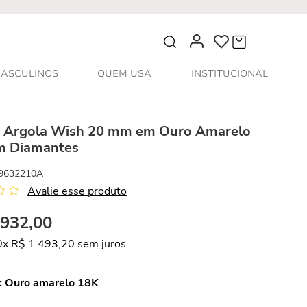
O que você procura?
ASCULINOS
QUEM USA
INSTITUCIONAL
s Argola Wish 20 mm em Ouro Amarelo
m Diamantes
9632210A
Avalie esse produto
.
932
,
00
0
x
R$
1
.
493
,
20
sem juros
:
Ouro amarelo 18K