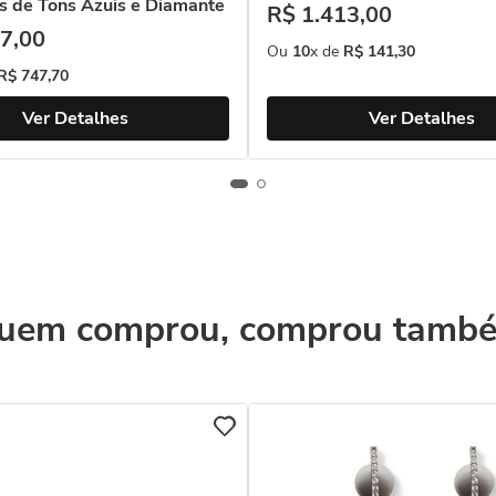
as de Tons Azuis e Diamante
R$
1
.
413
,
00
7
,
00
Ou
10
x de
R$
141
,
30
R$
747
,
70
Ver Detalhes
Ver Detalhes
uem comprou, comprou tamb