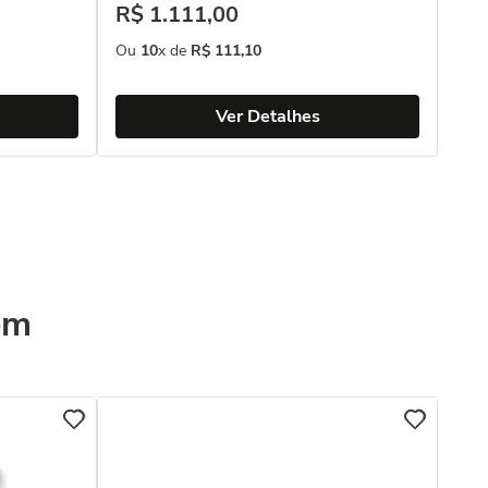
R$
1
.
111
,
00
Ou
10
x de
R$
111
,
10
Ver Detalhes
ém
COL
Bri