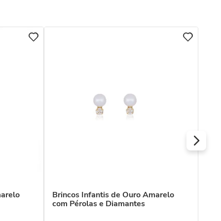
COL
Bri
Dia
R$
Ou
marelo
Brincos Infantis de Ouro Amarelo
com Pérolas e Diamantes