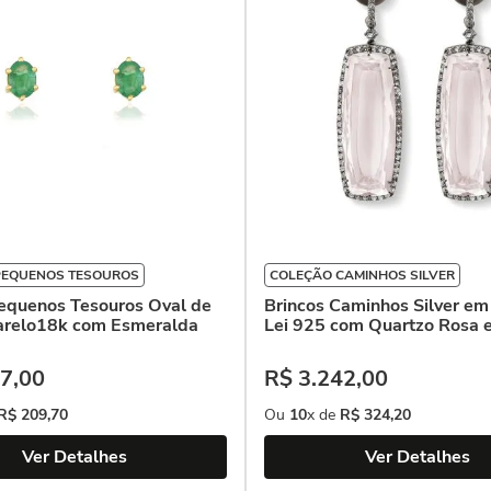
PEQUENOS TESOUROS
COLEÇÃO CAMINHOS SILVER
Pequenos Tesouros Oval de
Brincos Caminhos Silver em
relo18k com Esmeralda
Lei 925 com Quartzo Rosa 
7
,
00
R$
3
.
242
,
00
R$
209
,
70
Ou
10
x de
R$
324
,
20
Ver Detalhes
Ver Detalhes