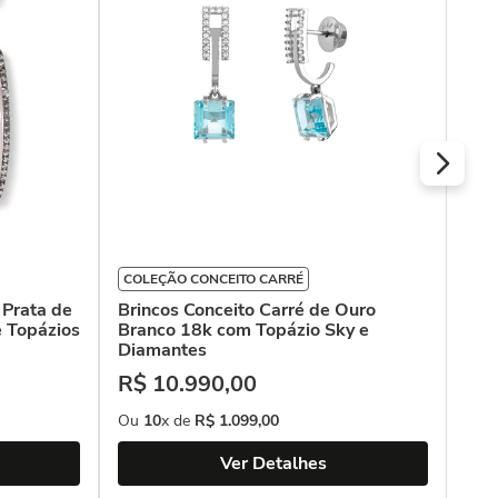
Bra
R$
Ou
COLEÇÃO CONCEITO CARRÉ
 Prata de
Brincos Conceito Carré de Ouro
e Topázios
Branco 18k com Topázio Sky e
Diamantes
R$
10
.
990
,
00
Ou
10
x de
R$
1
.
099
,
00
Ver Detalhes