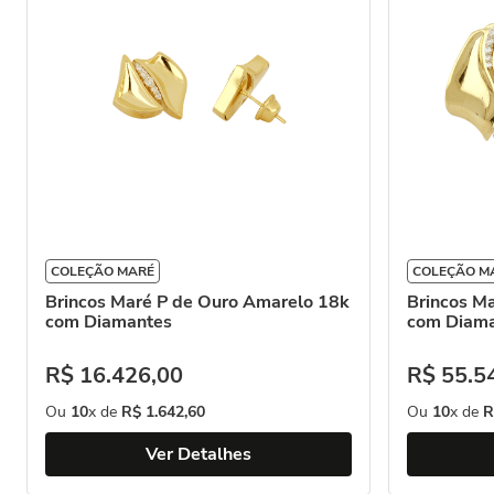
COLEÇÃO MARÉ
COLEÇÃO M
Brincos Maré P de Ouro Amarelo 18k
Brincos M
com Diamantes
com Diam
R$
16
.
426
,
00
R$
55
.
5
Ou
10
x de
R$
1
.
642
,
60
Ou
10
x de
R
Ver Detalhes