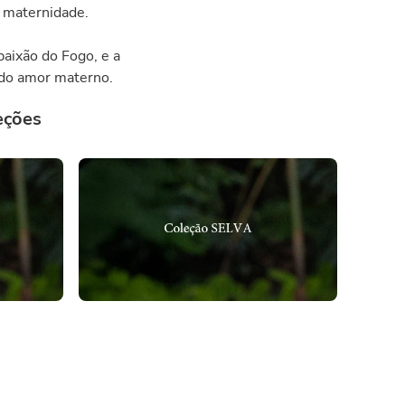
a maternidade.
paixão do Fogo, e a
e do amor materno.
eções