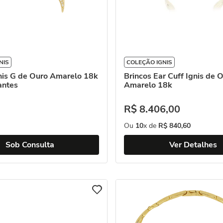
NIS
COLEÇÃO IGNIS
nis G de Ouro Amarelo 18k
Brincos Ear Cuff Ignis de 
antes
Amarelo 18k
R$
8
.
406
,
00
Ou
10
x de
R$
840
,
60
Sob Consulta
Ver Detalhes