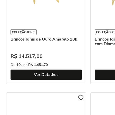
COLEÇÃO IGNIS
COLEÇÃO IG
Brincos Ignis de Ouro Amarelo 18k
Brincos Ig
com Diam
R$
14
.
517
,
00
Ou
10
x de
R$
1
.
451
,
70
Ver Detalhes