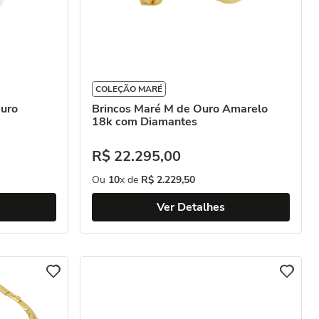
COLEÇÃO MARÉ
Ouro
Brincos Maré M de Ouro Amarelo
18k com Diamantes
R$
22
.
295
,
00
Ou
10
x de
R$
2
.
229
,
50
Ver Detalhes