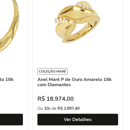
COLEÇÃO MARÉ
lo 18k
Anel Maré P de Ouro Amarelo 18k
com Diamantes
R$
18
.
974
,
00
Ou
10
x de
R$
1
.
897
,
40
Ver Detalhes