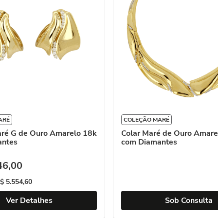
ARÉ
COLEÇÃO MARÉ
aré G de Ouro Amarelo 18k
Colar Maré de Ouro Amare
antes
com Diamantes
46
,
00
$
5
.
554
,
60
Ver Detalhes
Sob Consulta