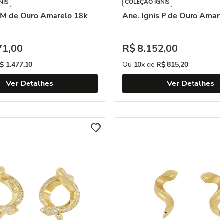
NIS
COLEÇÃO IGNIS
s M de Ouro Amarelo 18k
Anel Ignis P de Ouro Amar
71
,
00
R$
8
.
152
,
00
$
1
.
477
,
10
Ou
10
x de
R$
815
,
20
Ver Detalhes
Ver Detalhes