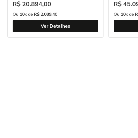
R$
20
.
894
,
00
R$
45
.
0
Ou
10
x de
R$
2
.
089
,
40
Ou
10
x de
R
Ver Detalhes