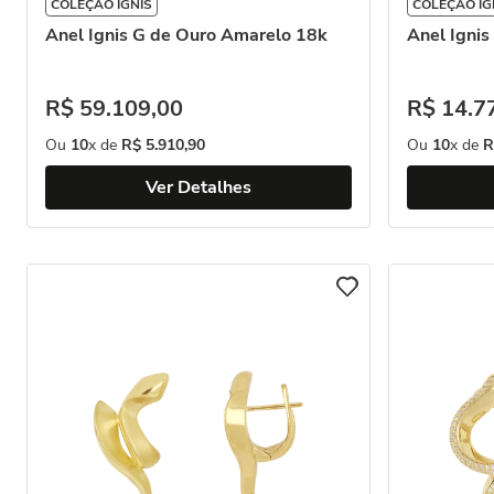
COLEÇÃO IGNIS
COLEÇÃO IG
Anel Ignis G de Ouro Amarelo 18k
Anel Igni
R$
59
.
109
,
00
R$
14
.
7
Ou
10
x de
R$
5
.
910
,
90
Ou
10
x de
R
Ver Detalhes