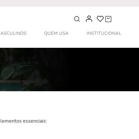
O que você procura?
ASCULINOS
QUEM USA
INSTITUCIONAL
 elementos essenciais: