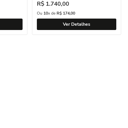
R$
1
.
740
,
00
Ou
10
x de
R$
174
,
00
Ver Detalhes