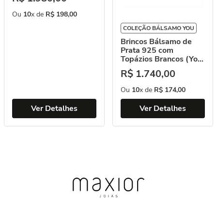
Ou
10
x de
R$
198
,
00
COLEÇÃO BÁLSAMO YOU
Brincos Bálsamo de
Prata 925 com
Topázios Brancos (You
by Maxior)
R$
1
.
740
,
00
Ou
10
x de
R$
174
,
00
Ver Detalhes
Ver Detalhes