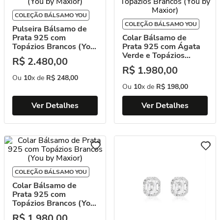
COLEÇÃO BÁLSAMO YOU
COLEÇÃO BÁLSAMO YOU
Pulseira Bálsamo de
Prata 925 com
Colar Bálsamo de
Topázios Brancos (You
Prata 925 com Ágata
by Maxior)
Verde e Topázios
R$
2
.
480
,
00
Brancos (You by
R$
1
.
980
,
00
Maxior)
Ou
10
x de
R$
248
,
00
Ou
10
x de
R$
198
,
00
Ver Detalhes
Ver Detalhes
COLEÇÃO BÁLSAMO YOU
Colar Bálsamo de
Prata 925 com
Topázios Brancos (You
by Maxior)
R$
1
.
980
,
00