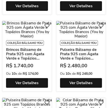
Ver Detalhes
Ver Detalhes
COLEÇÃO BÁLSAMO YOU
COLEÇÃO BÁLSAMO YOU
Brincos Bálsamo de
Pulseira Bálsamo de
Prata 925 com Ágata
Prata 925 com Ágata
Verde e Topázios
Verde e Topázios
Brancos (You by
Brancos (You by
R$
1
.
740
,
00
R$
2
.
480
,
00
Maxior)
Maxior)
Ou
10
x de
R$
174
,
00
Ou
10
x de
R$
248
,
00
Ver Detalhes
Ver Detalhes