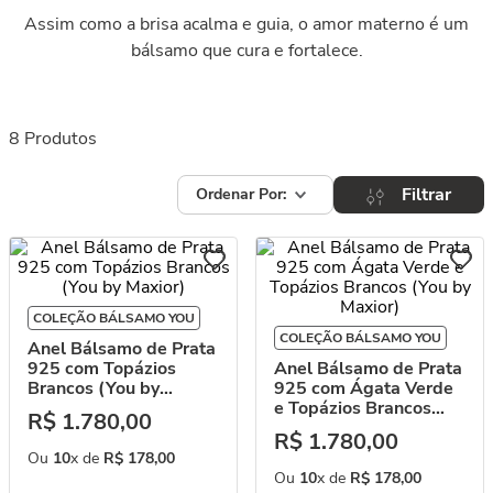
Assim como a brisa acalma e guia, o amor materno é um
bálsamo que cura e fortalece.
8
Produtos
Filtrar
COLEÇÃO BÁLSAMO YOU
COLEÇÃO BÁLSAMO YOU
Anel Bálsamo de Prata
925 com Topázios
Anel Bálsamo de Prata
Brancos (You by
925 com Ágata Verde
Maxior)
e Topázios Brancos
R$
1
.
780
,
00
(You by Maxior)
R$
1
.
780
,
00
Ou
10
x de
R$
178
,
00
Ou
10
x de
R$
178
,
00