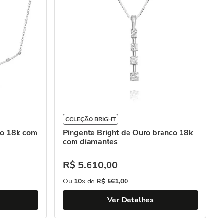
COLEÇÃO BRIGHT
co 18k com
Pingente Bright de Ouro branco 18k
com diamantes
R$
5
.
610
,
00
Ou
10
x de
R$
561
,
00
Ver Detalhes