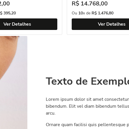
2
,
00
R$
14
.
768
,
00
$
395
,
20
Ou
10
x de
R$
1
.
476
,
80
Ver Detalhes
Ver Detalhes
Texto de
Exempl
Lorem ipsum dolor sit amet consectetur.
bibendum. Elit vel diam bibendum tellus 
arcu.
Ornare quam facilisi quis pellentesque p