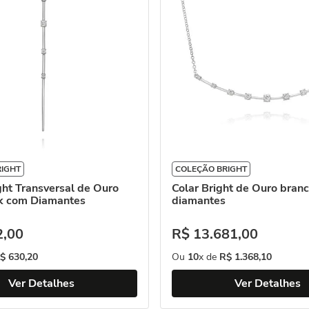
RIGHT
COLEÇÃO BRIGHT
ght Transversal de Ouro
Colar Bright de Ouro bran
k com Diamantes
diamantes
2
,
00
R$
13
.
681
,
00
$
630
,
20
Ou
10
x de
R$
1
.
368
,
10
Ver Detalhes
Ver Detalhes