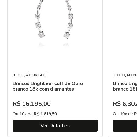
COLEÇÃO BRIGHT
COLEÇÃO B
Brincos Bright ear cuff de Ouro
Brinco Bri
branco 18k com diamantes
branco 18
R$
16
.
195
,
00
R$
6
.
30
Ou
10
x de
R$
1
.
619
,
50
Ou
10
x de
R
Ver Detalhes