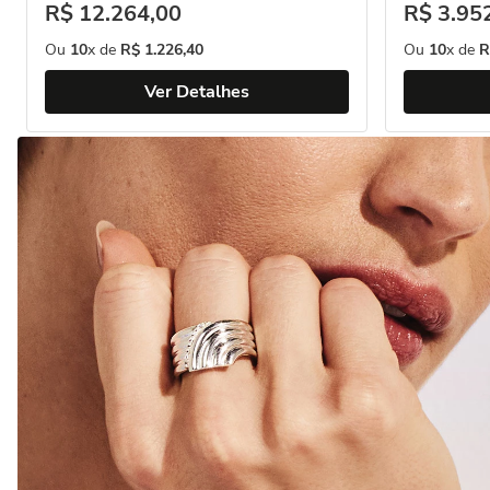
R$
12
.
264
,
00
R$
3
.
95
Ou
10
x de
R$
1
.
226
,
40
Ou
10
x de
R
Ver Detalhes