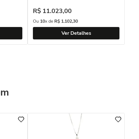
R$
R$
11
.
023
,
00
Ou
Ou
10
x de
R$
1
.
102
,
30
Ver Detalhes
ém
COL
Pin