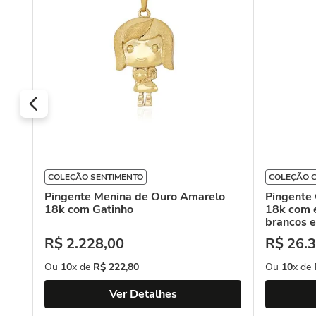
COLEÇÃO SENTIMENTO
COLEÇÃO 
Pingente Menina de Ouro Amarelo
Pingente 
18k com Gatinho
18k com 
brancos 
R$
2
.
228
,
00
R$
26
.
3
Ou
10
x de
R$
222
,
80
Ou
10
x de
Ver Detalhes