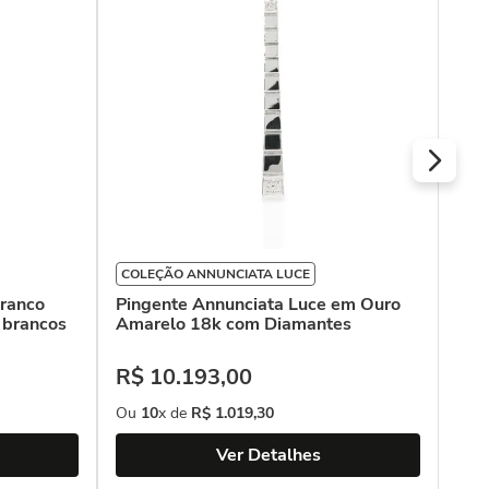
Bra
R$
Ou
COLEÇÃO ANNUNCIATA LUCE
Branco
Pingente Annunciata Luce em Ouro
 brancos
Amarelo 18k com Diamantes
R$
10
.
193
,
00
Ou
10
x de
R$
1
.
019
,
30
Ver Detalhes