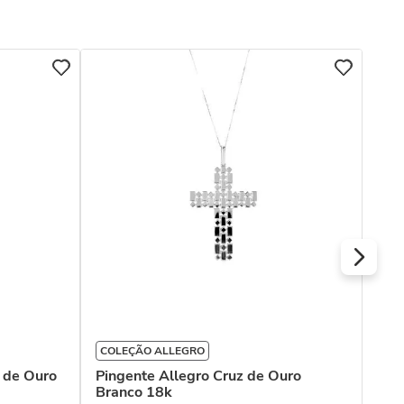
COLEÇÃO ALLEGRO
Pin
Ama
 de Ouro
Pingente Allegro Cruz de Ouro
Branco 18k