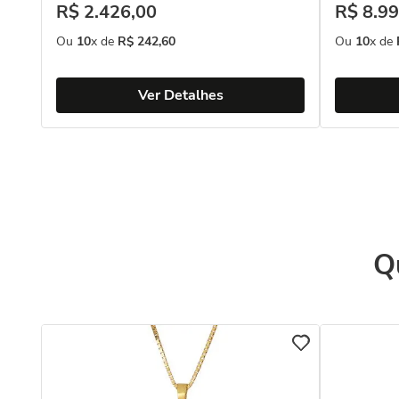
R$
2
.
426
,
00
R$
8
.
99
Ou
10
x de
R$
242
,
60
Ou
10
x de
Ver Detalhes
Q