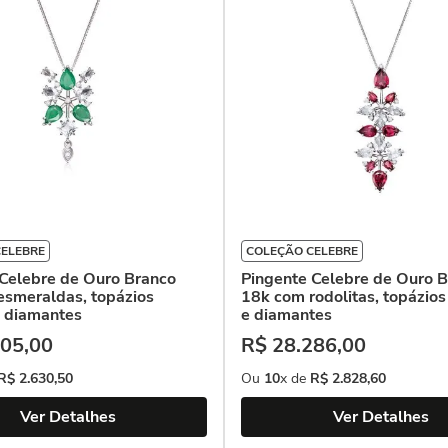
CELEBRE
COLEÇÃO CELEBRE
Celebre de Ouro Branco
Pingente Celebre de Ouro 
esmeraldas, topázios
18k com rodolitas, topázios
e diamantes
e diamantes
05
,
00
R$
28
.
286
,
00
R$
2
.
630
,
50
Ou
10
x de
R$
2
.
828
,
60
Ver Detalhes
Ver Detalhes