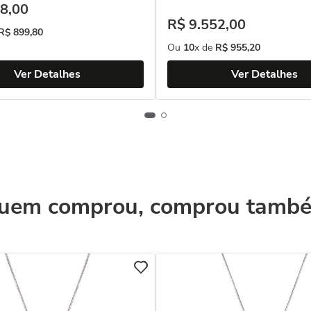
8
,
00
R$
9
.
552
,
00
R$
899
,
80
Ou
10
x de
R$
955
,
20
Ver Detalhes
Ver Detalhes
uem comprou, comprou tamb