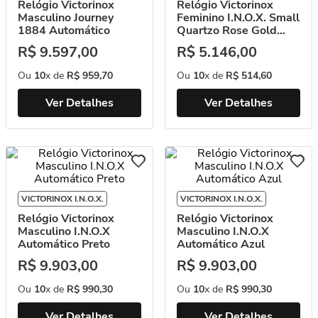
Relógio Victorinox
Relógio Victorinox
Masculino Journey
Feminino I.N.O.X. Small
1884 Automático
Quartzo Rose Gold
Azul
R$
9
.
597
,
00
R$
5
.
146
,
00
Ou
10
x de
R$
959
,
70
Ou
10
x de
R$
514
,
60
Ver Detalhes
Ver Detalhes
VICTORINOX I.N.O.X.
VICTORINOX I.N.O.X.
Relógio Victorinox
Relógio Victorinox
Masculino I.N.O.X
Masculino I.N.O.X
Automático Preto
Automático Azul
R$
9
.
903
,
00
R$
9
.
903
,
00
Ou
10
x de
R$
990
,
30
Ou
10
x de
R$
990
,
30
Ver Detalhes
Ver Detalhes