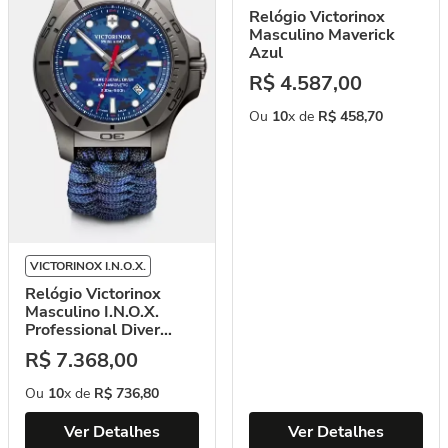
Relógio Victorinox
Masculino Maverick
Azul
R$
4
.
587
,
00
Ou
10
x de
R$
458
,
70
VICTORINOX I.N.O.X.
Relógio Victorinox
Masculino I.N.O.X.
Professional Diver
Titanium Azul
R$
7
.
368
,
00
Ou
10
x de
R$
736
,
80
Ver Detalhes
Ver Detalhes