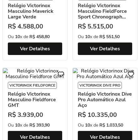
Relógio Victorinox
Relógio Victorinox
Masculino Maverick
Masculino FieldForce
Large Verde
Sport Chronograph
Preto
R$
4
.
588
,
00
R$
5
.
515
,
00
Ou
10
x de
R$
458
,
80
Ou
10
x de
R$
551
,
50
Ver Detalhes
Ver Detalhes
VICTORINOX FIELDFORCE
VICTORINOX DIVE PRO
Relógio Victorinox
Relógio Victorinox Dive
Masculino Fieldforce
Pro Automático Azul
GMT
Aço
R$
3
.
939
,
00
R$
10
.
335
,
00
Ou
10
x de
R$
393
,
90
Ou
10
x de
R$
1
.
033
,
50
Ver Detalhes
Ver Detalhes