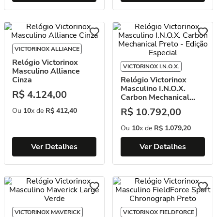
VICTORINOX ALLIANCE
Relógio Victorinox
VICTORINOX I.N.O.X.
Masculino Alliance
Cinza
Relógio Victorinox
Masculino I.N.O.X.
R$
4
.
124
,
00
Carbon Mechanical
Preto - Edição Especial
R$
10
.
792
,
00
Ou
10
x de
R$
412
,
40
Ou
10
x de
R$
1
.
079
,
20
Ver Detalhes
Ver Detalhes
VICTORINOX MAVERICK
VICTORINOX FIELDFORCE