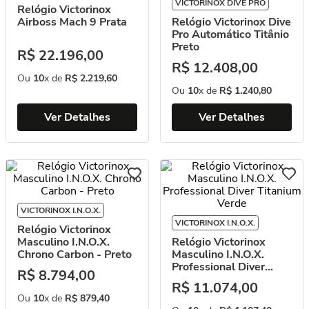
VICTORINOX DIVE PRO
Relógio Victorinox
Airboss Mach 9 Prata
Relógio Victorinox Dive
Pro Automático Titânio
Preto
R$
22
.
196
,
00
R$
12
.
408
,
00
Ou
10
x de
R$
2
.
219
,
60
Ou
10
x de
R$
1
.
240
,
80
Ver Detalhes
Ver Detalhes
VICTORINOX I.N.O.X.
VICTORINOX I.N.O.X.
Relógio Victorinox
Masculino I.N.O.X.
Relógio Victorinox
Chrono Carbon - Preto
Masculino I.N.O.X.
Professional Diver
R$
8
.
794
,
00
Titanium Verde
R$
11
.
074
,
00
Ou
10
x de
R$
879
,
40