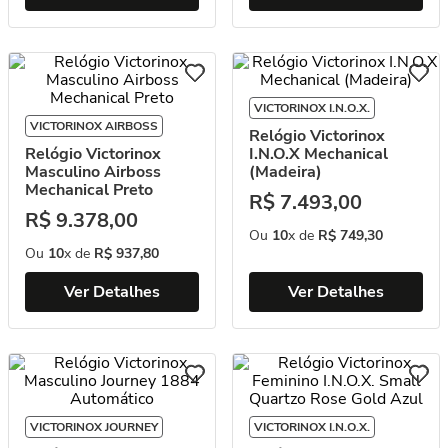
VICTORINOX I.N.O.X.
VICTORINOX AIRBOSS
Relógio Victorinox
Relógio Victorinox
I.N.O.X Mechanical
Masculino Airboss
(Madeira)
Mechanical Preto
R$
7
.
493
,
00
R$
9
.
378
,
00
Ou
10
x de
R$
749
,
30
Ou
10
x de
R$
937
,
80
Ver Detalhes
Ver Detalhes
VICTORINOX JOURNEY
VICTORINOX I.N.O.X.