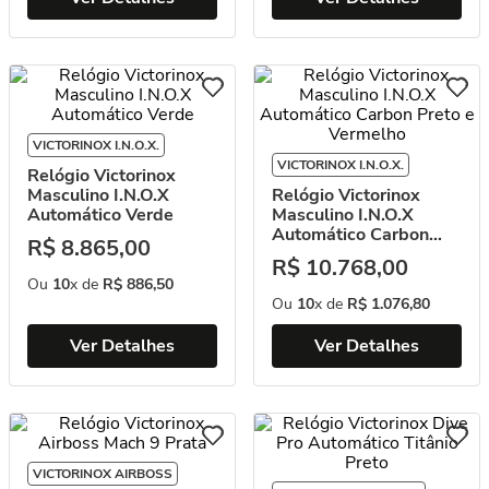
VICTORINOX I.N.O.X.
VICTORINOX I.N.O.X.
Relógio Victorinox
Masculino I.N.O.X
Relógio Victorinox
Automático Verde
Masculino I.N.O.X
Automático Carbon
R$
8
.
865
,
00
Preto e Vermelho
R$
10
.
768
,
00
Ou
10
x de
R$
886
,
50
Ou
10
x de
R$
1
.
076
,
80
Ver Detalhes
Ver Detalhes
VICTORINOX AIRBOSS