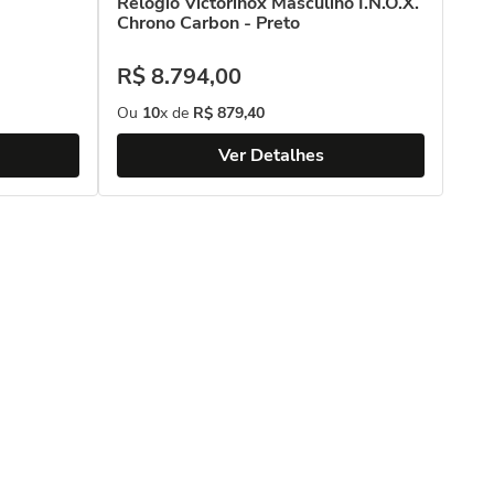
Relógio Victorinox Masculino I.N.O.X.
Rel
Chrono Carbon - Preto
All
R$
8
.
794
,
00
R$
Ou
10
x de
R$
879
,
40
Ou
Ver Detalhes