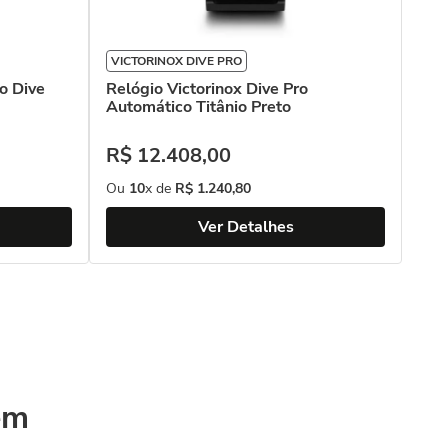
VICTORINOX DIVE PRO
VIC
o Dive
Relógio Victorinox Dive Pro
Rel
Automático Titânio Preto
Chr
R$
12
.
408
,
00
R$
Ou
10
x de
R$
1
.
240
,
80
Ou
Ver Detalhes
ém