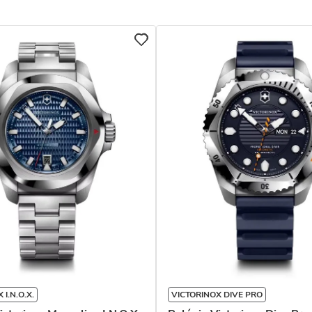
 I.N.O.X.
VICTORINOX DIVE PRO