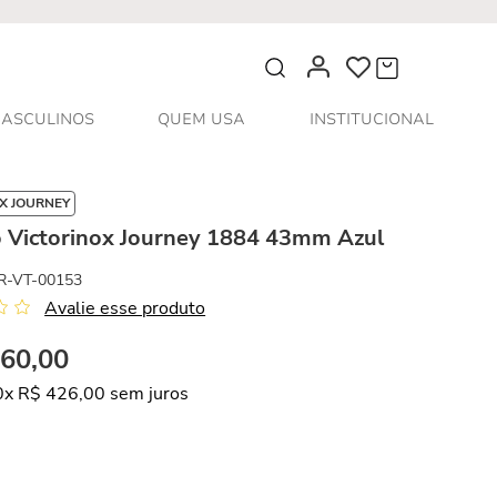
O que você procura?
ASCULINOS
QUEM USA
INSTITUCIONAL
X JOURNEY
o Victorinox Journey 1884 43mm Azul
R-VT-00153
Avalie esse produto
260
,
00
0
x
R$
426
,
00
sem juros