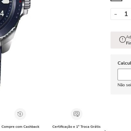
－
Ad
Fi
Não se
Compre com Cashback
Certificação e 1° Troca Grátis