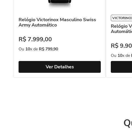
VICTORINOX
Relógio Victorinox Masculino Swiss
Army Automático
Relógio V
Automáti
R$
7
.
999
,
00
R$
9
.
90
Ou
10
x de
R$
799
,
90
Ou
10
x de
Ver Detalhes
Q