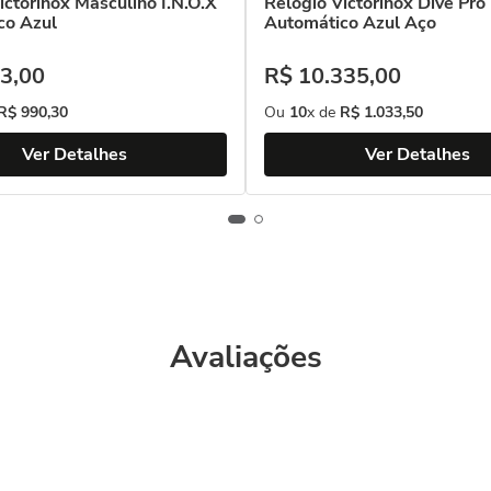
ictorinox Masculino I.N.O.X
Relógio Victorinox Dive Pro
co Azul
Automático Azul Aço
3
,
00
R$
10
.
335
,
00
R$
990
,
30
Ou
10
x de
R$
1
.
033
,
50
Ver Detalhes
Ver Detalhes
Avaliações