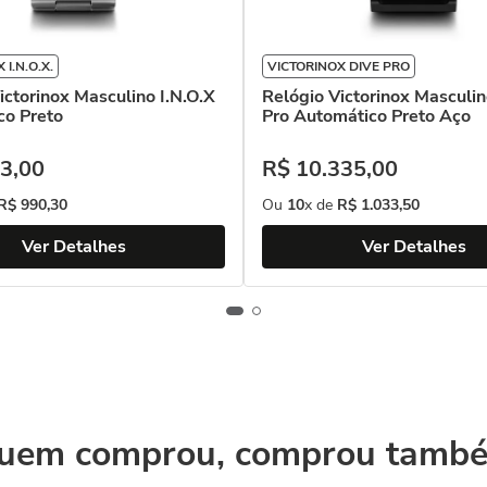
 I.N.O.X.
VICTORINOX DIVE PRO
ictorinox Masculino I.N.O.X
Relógio Victorinox Masculin
co Preto
Pro Automático Preto Aço
3
,
00
R$
10
.
335
,
00
R$
990
,
30
Ou
10
x de
R$
1
.
033
,
50
Ver Detalhes
Ver Detalhes
uem comprou, comprou tamb