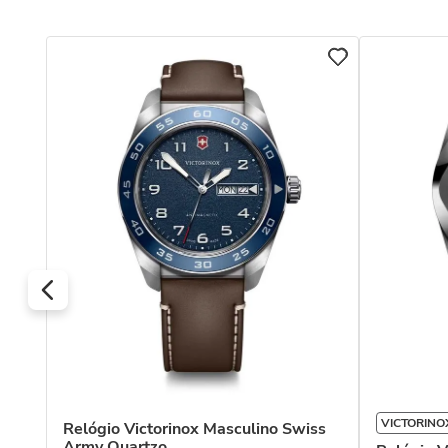
O.X.
VICTORINOX
Relógio Victorinox Masculino Swiss
Army Quartzo