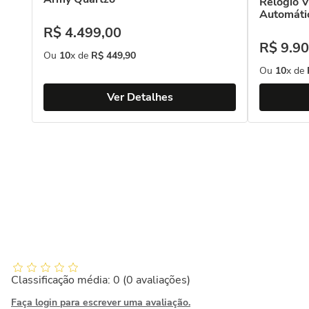
Relógio V
Automáti
R$
4
.
499
,
00
R$
9
.
90
Ou
10
x de
R$
449
,
90
Ou
10
x de
Ver Detalhes
Classificação média: 0
(0 avaliações)
Faça login para escrever uma avaliação.