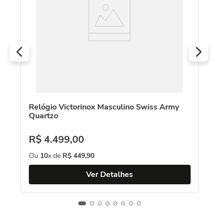
R
O
Relógio Victorinox Masculino Swiss Army
Quartzo
R$
4
.
499
,
00
Ou
10
x de
R$
449
,
90
Ver Detalhes