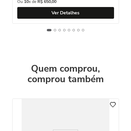
Ou
10
x de
R$
650
,
00
Ver Detalhes
Quem comprou,
comprou também
VI
ta
Re
Au