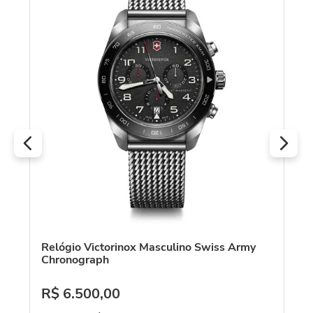
Re
Qu
zul
R
O
Relógio Victorinox Masculino Swiss Army
Chronograph
R$
6
.
500
,
00