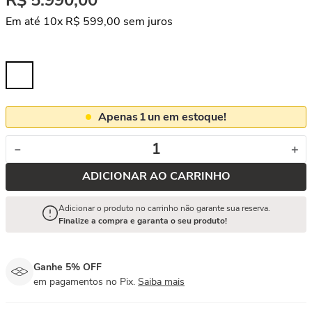
R$
5
.
990
,
00
Em até
10
x
R$
599
,
00
sem juros
Apenas
1
un em estoque!
－
＋
ADICIONAR AO CARRINHO
Adicionar o produto no carrinho não garante sua reserva.
Finalize a compra e garanta o seu produto!
Ganhe 5% OFF
em pagamentos no Pix.
Saiba mais