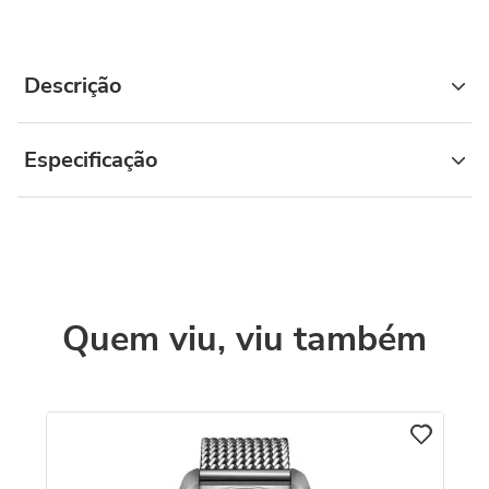
Descrição
Especificação
Quem viu, viu também
Re
Qu