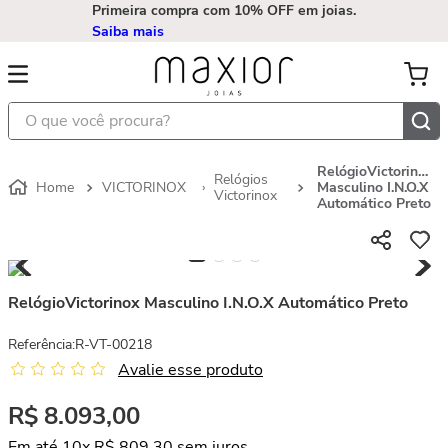
Primeira compra com 10% OFF em joias.
Saiba mais
O que você procura?
RelógioVictorinox
Relógios
VICTORINOX
Masculino I.N.O.X
Victorinox
Automático Preto
RelógioVictorinox Masculino I.N.O.X Automático Preto
Referência
:
R-VT-00218
Avalie esse produto
R$
8
.
093
,
00
Em até
10
x
R$
809
,
30
sem juros