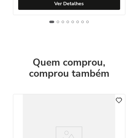
Ver Detalhes
Quem comprou,
comprou também
VI
zul
Re
Au
R