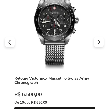
R
O
Relógio Victorinox Masculino Swiss Army
Chronograph
R$
6
.
500
,
00
Ou
10
x de
R$
650
,
00