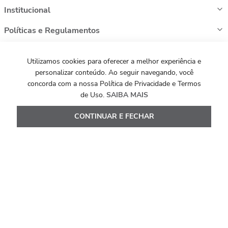
Institucional
Políticas e Regulamentos
Sua Conta
Utilizamos cookies para oferecer a melhor experiência e
Atendimento
personalizar conteúdo. Ao seguir navegando, você
concorda com a nossa Política de Privacidade e Termos
De segunda a sábado, das 10 h às 22h e domingos e
de Uso.
SAIBA MAIS
feriados, das 14h às 20h
Telefone:
(11) 97644-7986
CONTINUAR E FECHAR
E-mail:
atendimento@maxior.com.br
Nossas Redes Sociais
Formas de pagamento e bandeiras aceitas