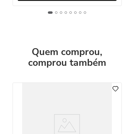
Quem comprou,
comprou também
V
Re
Au
R
O