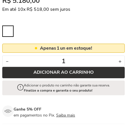
R$
5
.
180
,
00
Em até
10
x
R$
518
,
00
sem juros
Apenas
1
un em estoque!
－
＋
ADICIONAR AO CARRINHO
Adicionar o produto no carrinho não garante sua reserva.
Finalize a compra e garanta o seu produto!
Ganhe 5% OFF
em pagamentos no Pix.
Saiba mais