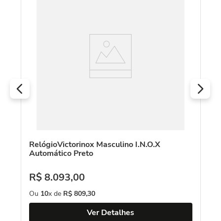
VI
zul
Re
Au
R
O
RelógioVictorinox Masculino I.N.O.X
Automático Preto
R$
8
.
093
,
00
Ou
10
x de
R$
809
,
30
Ver Detalhes