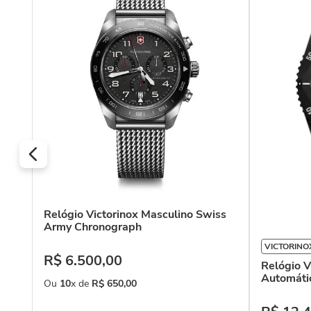
Relógio Victorinox Masculino Swiss
Army Chronograph
VICTORINO
R$
6
.
500
,
00
Relógio V
Automátic
Ou
10
x de
R$
650
,
00