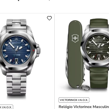
VICTORINOX I.N.O.X.
Relógio Victorinox Masculin
 I.N.O.X.