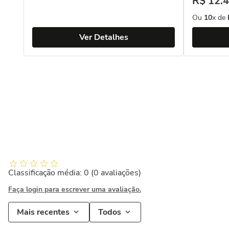
R$
12
.
4
Ou
10
x de
Ver Detalhes
Classificação média: 0
(0 avaliações)
Faça login para escrever uma avaliação.
Mais recentes
Todos