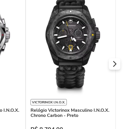
VIC
Rel
V P
R$
Ou
VICTORINOX I.N.O.X.
o I.N.O.X.
Relógio Victorinox Masculino I.N.O.X.
Chrono Carbon - Preto