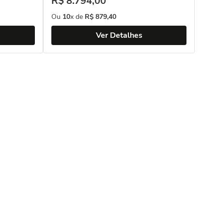
R$
8
.
794
,
00
Ou
10
x de
R$
879
,
40
Ver Detalhes