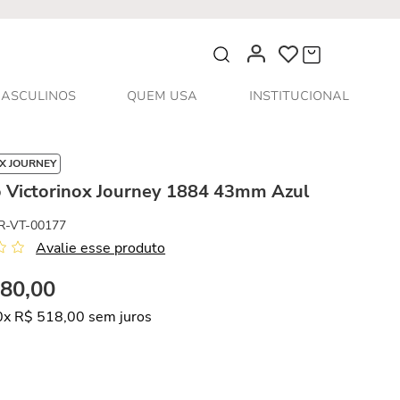
O que você procura?
ASCULINOS
QUEM USA
INSTITUCIONAL
X JOURNEY
o Victorinox Journey 1884 43mm Azul
R-VT-00177
Avalie esse produto
180
,
00
0
x
R$
518
,
00
sem juros