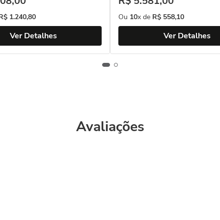
08
,
00
R$
5
.
581
,
00
R$
1
.
240
,
80
Ou
10
x de
R$
558
,
10
Ver Detalhes
Ver Detalhes
Avaliações