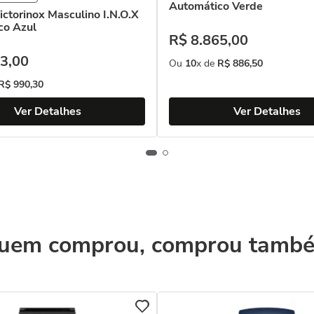
Automático Verde
ictorinox Masculino I.N.O.X
co Azul
R$
8
.
865
,
00
3
,
00
Ou
10
x de
R$
886
,
50
R$
990
,
30
Ver Detalhes
Ver Detalhes
uem comprou, comprou tamb