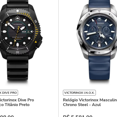
X DIVE PRO
VICTORINOX I.N.O.X.
ictorinox Dive Pro
Relógio Victorinox Masculin
o Titânio Preto
Chrono Steel - Azul