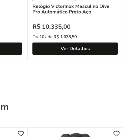
Relógio Victorinox Masculino Dive
Pro Automático Preto Aço
R$
10
.
335
,
00
Ou
10
x de
R$
1
.
033
,
50
Ver Detalhes
ém