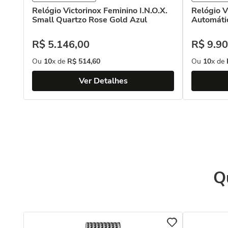
Relógio Victorinox Feminino I.N.O.X.
Relógio V
Small Quartzo Rose Gold Azul
Automáti
R$
5
.
146
,
00
R$
9
.
90
Ou
10
x de
R$
514
,
60
Ou
10
x de
Ver Detalhes
Q