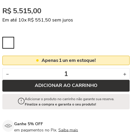
R$
5
.
515
,
00
Em até
10
x
R$
551
,
50
sem juros
Apenas
1
un em estoque!
－
＋
ADICIONAR AO CARRINHO
Adicionar o produto no carrinho não garante sua reserva.
Finalize a compra e garanta o seu produto!
Ganhe 5% OFF
em pagamentos no Pix.
Saiba mais