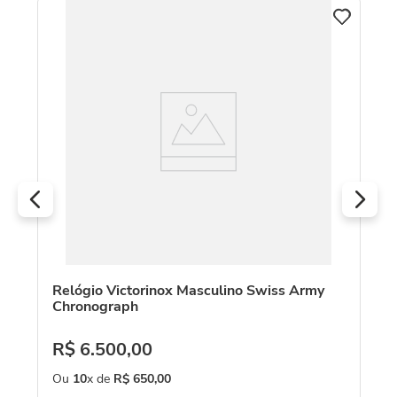
V
Re
R
O
Relógio Victorinox Masculino Swiss Army
Chronograph
R$
6
.
500
,
00
Ou
10
x de
R$
650
,
00