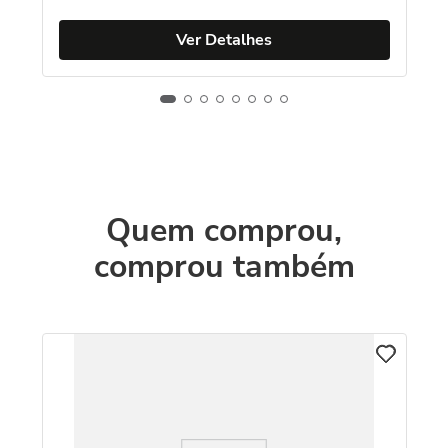
Ver Detalhes
Quem comprou,
comprou também
VI
Re
Qu