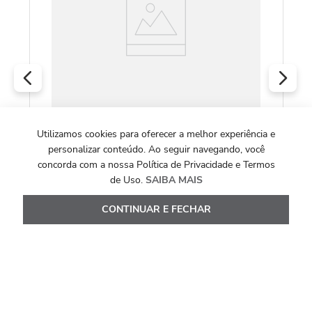
R
O
Utilizamos cookies para oferecer a melhor experiência e
VICTORINOX I.N.O.X.
personalizar conteúdo. Ao seguir navegando, você
Relógio Victorinox Masculino I.N.O.X
concorda com a nossa Política de Privacidade e Termos
Automático Azul
de Uso.
SAIBA MAIS
R$
9
.
903
,
00
CONTINUAR E FECHAR
Ou
10
x de
R$
990
,
30
Ver Detalhes