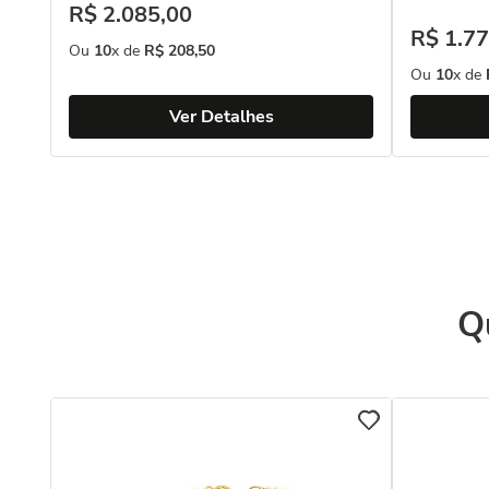
R$
2
.
085
,
00
R$
1
.
77
Ou
10
x de
R$
208
,
50
Ou
10
x de
Ver Detalhes
Q
8k