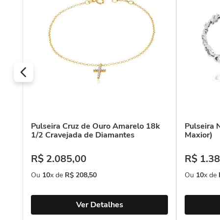
Pulseira Cruz de Ouro Amarelo 18k
Pulseira 
1/2 Cravejada de Diamantes
Maxior)
R$
2
.
085
,
00
R$
1
.
38
Ou
10
x de
R$
208
,
50
Ou
10
x de
Ver Detalhes