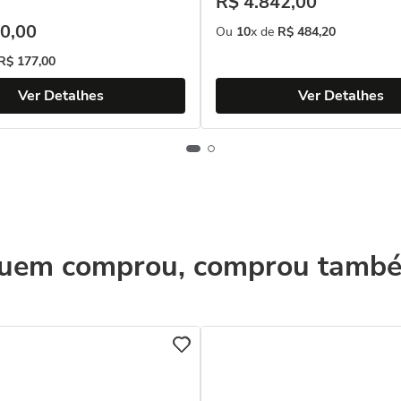
R$
4
.
842
,
00
0
,
00
Ou
10
x de
R$
484
,
20
R$
177
,
00
Ver Detalhes
Ver Detalhes
uem comprou, comprou tamb