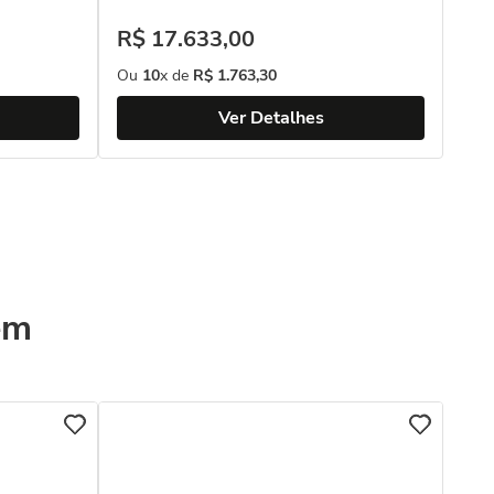
R$
17
.
633
,
00
Ou
10
x de
R$
1
.
763
,
30
Ver Detalhes
ém
COL
Pul