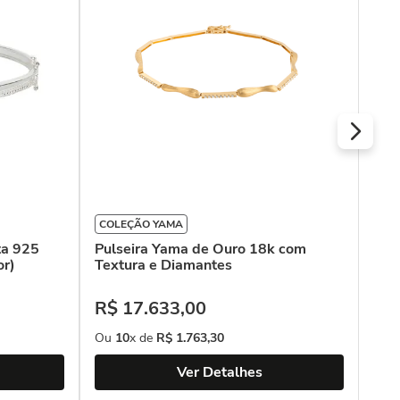
com
COLEÇÃO YAMA
ta 925
Pulseira Yama de Ouro 18k com
or)
Textura e Diamantes
R$
17
.
633
,
00
Ou
10
x de
R$
1
.
763
,
30
Ver Detalhes