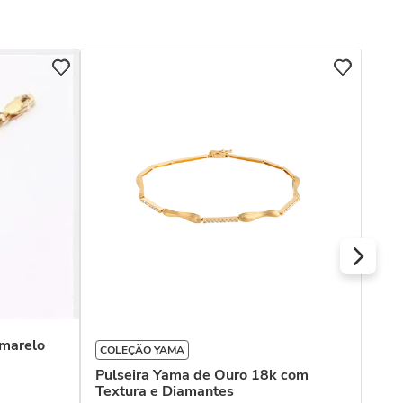
COL
Pul
Neg
Dia
R$
Ou
Amarelo
COLEÇÃO YAMA
Pulseira Yama de Ouro 18k com
Textura e Diamantes