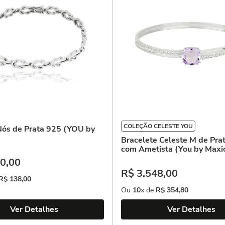
COLEÇÃO CELESTE YOU
Nós de Prata 925 (YOU by
Bracelete Celeste M de Pra
com Ametista (You by Maxi
0
,
00
R$
3
.
548
,
00
R$
138
,
00
Ou
10
x de
R$
354
,
80
Ver Detalhes
Ver Detalhes