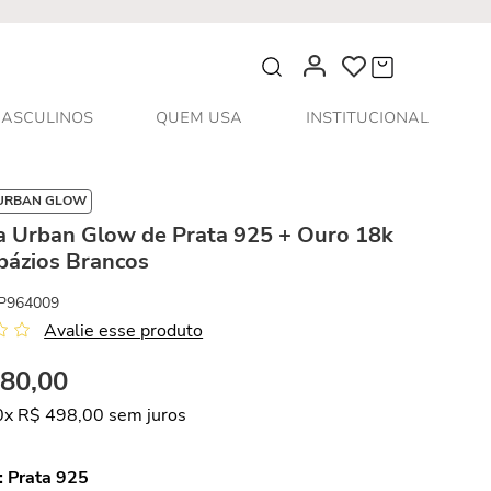
O que você procura?
ASCULINOS
QUEM USA
INSTITUCIONAL
URBAN GLOW
a Urban Glow de Prata 925 + Ouro 18k
pázios Brancos
P964009
Avalie esse produto
980
,
00
0
x
R$
498
,
00
sem juros
:
Prata 925