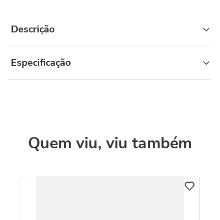
Descrição
Especificação
Quem viu, viu também
o
Br
1