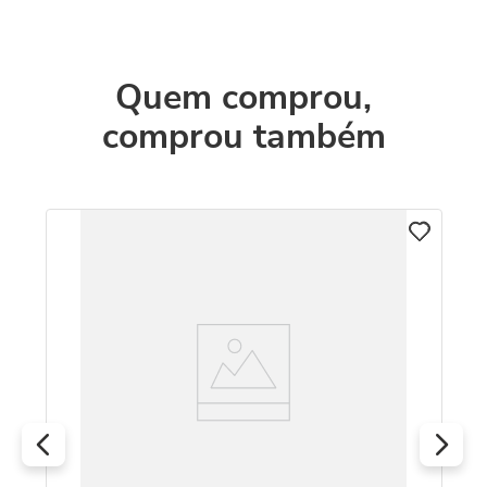
Quem comprou,
comprou também
C
Pu
D