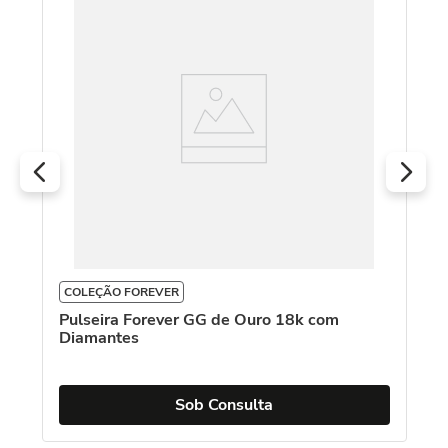
s
COLEÇÃO FOREVER
C
Pulseira Forever GG de Ouro 18k com
Pu
Diamantes
es
Sob Consulta