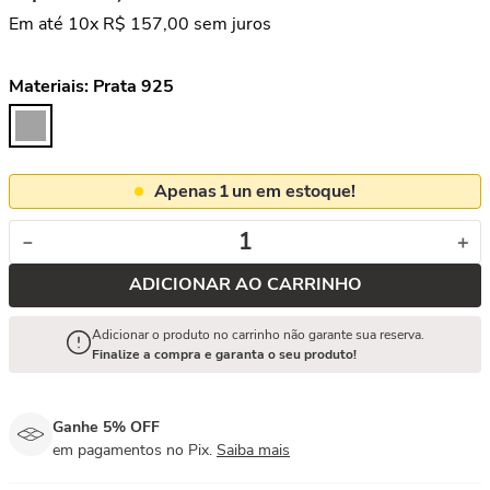
Em até
10
x
R$
157
,
00
sem juros
Materiais:
Prata 925
Apenas
1
un em estoque!
－
＋
ADICIONAR AO CARRINHO
Adicionar o produto no carrinho não garante sua reserva.
Finalize a compra e garanta o seu produto!
Ganhe 5% OFF
em pagamentos no Pix.
Saiba mais