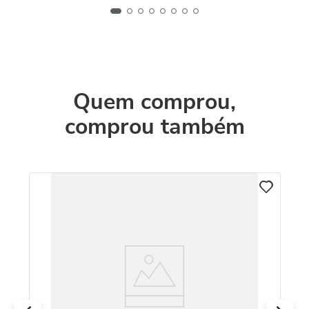
Quem comprou,
comprou também
C
m
Pu
D