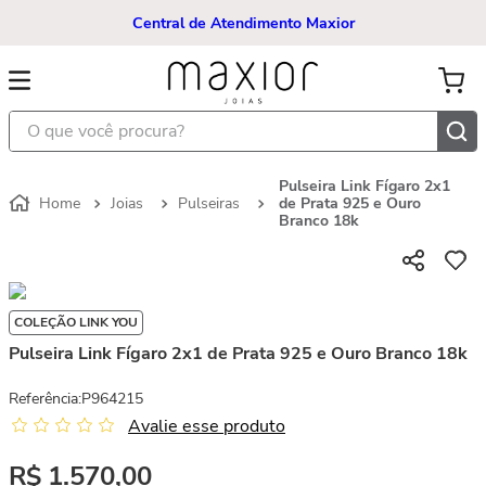
Central de Atendimento Maxior
O que você procura?
Pulseira Link Fígaro 2x1
Joias
Pulseiras
de Prata 925 e Ouro
Branco 18k
COLEÇÃO LINK YOU
Pulseira Link Fígaro 2x1 de Prata 925 e Ouro Branco 18k
Referência
:
P964215
Avalie esse produto
R$
1
.
570
,
00