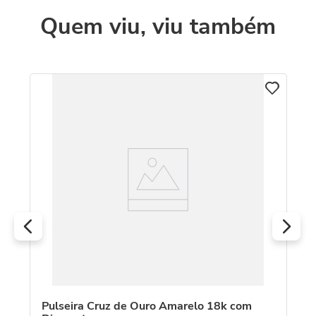
Quem viu, viu também
Pu
Am
R
O
Pulseira Cruz de Ouro Amarelo 18k com