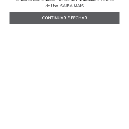
Ver Detalhes
de Uso.
SAIBA MAIS
CONTINUAR E FECHAR
Avaliações
Carregando…
Faça login para escrever uma avaliação.
Mais recentes
Todos
Carregando avaliações…