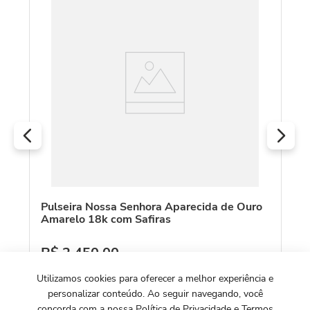
C
Pu
D
R
O
Pulseira Nossa Senhora Aparecida de Ouro
Amarelo 18k com Safiras
R$
2
.
450
,
00
Ou
10
x de
R$
245
,
00
Utilizamos cookies para oferecer a melhor experiência e
personalizar conteúdo. Ao seguir navegando, você
concorda com a nossa Política de Privacidade e Termos