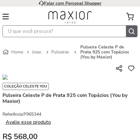
Falar com Personal Shopper
O que você procura?
Pulseira Celeste P de
Joias
Pulseiras
Prata 925 com Topázios
(You by Maxior)
COLEÇÃO CELESTE YOU
Pulseira Celeste P de Prata 925 com Topázios (You by
Maxior)
Referência
:
P965344
Avalie esse produto
R$
568
,
00