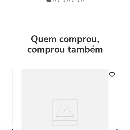
Quem comprou,
comprou também
C
o
Pu
To
R
O