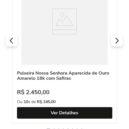
18
R
O
Pulseira Nossa Senhora Aparecida de Ouro
Amarelo 18k com Safiras
R$
2
.
450
,
00
Ou
10
x de
R$
245
,
00
Ver Detalhes