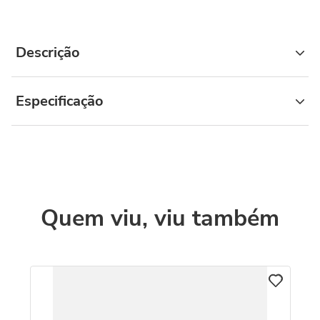
Descrição
Especificação
Quem viu, viu também
C
Pu