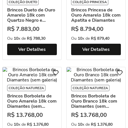
COLEÇÃO DUETO
COLEÇÃO PRINCESA
Brincos Dueto de Ouro
Brincos Princesa de
Amarelo 18k com
Ouro Amarelo 18k com
Quartzo Negro e
Apatita e Diamantes
Diamantes
R$
7
.
883
,
00
R$
8
.
794
,
00
Ou
10
x de
R$
788
,
30
Ou
10
x de
R$
879
,
40
Ver Detalhes
Ver Detalhes
COLEÇÃO NATUREZA
COLEÇÃO NATUREZA
Brincos Borboleta de
Brincos Borboleta de
Ouro Amarelo 18k com
Ouro Branco 18k com
Diamantes (sem
Diamantes (sem
galeria)
galeria)
R$
13
.
768
,
00
R$
13
.
768
,
00
Ou
10
x de
R$
1
.
376
,
80
Ou
10
x de
R$
1
.
376
,
80