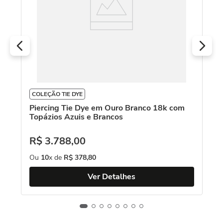
O
COLEÇÃO TIE DYE
Piercing Tie Dye em Ouro Branco 18k com
Topázios Azuis e Brancos
R$
3
.
788
,
00
Ou
10
x de
R$
378
,
80
Ver Detalhes