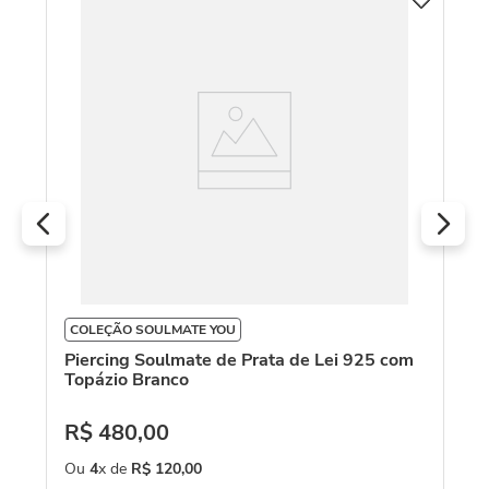
C
Br
1
R
O
COLEÇÃO SOULMATE YOU
Piercing Soulmate de Prata de Lei 925 com
Topázio Branco
R$
480
,
00
Ou
4
x de
R$
120
,
00