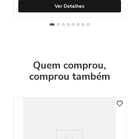
Ver Detalhes
Quem comprou,
comprou também
C
Pi
Pe
R