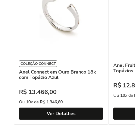
COLEÇÃO CONNECT
Anel Fru
Topázios
Anel Connect em Ouro Branco 18k
com Topázio Azul
R$
12
.
8
R$
13
.
466
,
00
Ou
10
x de
Ou
10
x de
R$
1
.
346
,
60
Ver Detalhes