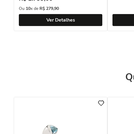
Ou
10
x de
R$
279
,
90
Ver Detalhes
Q