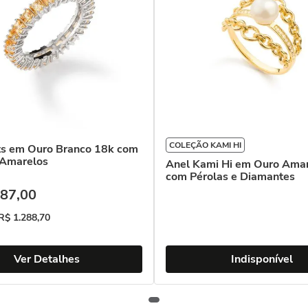
COLEÇÃO KAMI HI
its em Ouro Branco 18k com
 Amarelos
Anel Kami Hi em Ouro Ama
com Pérolas e Diamantes
87
,
00
R$
1
.
288
,
70
Ver Detalhes
Indisponível