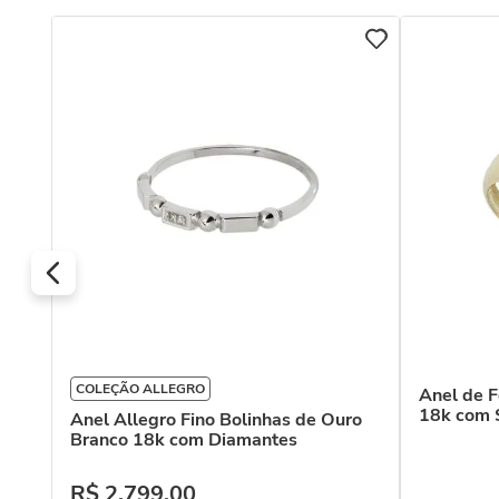
ola
COLEÇÃO ALLEGRO
Anel de 
18k com 
Anel Allegro Fino Bolinhas de Ouro
Branco 18k com Diamantes
R$
2
.
799
,
00