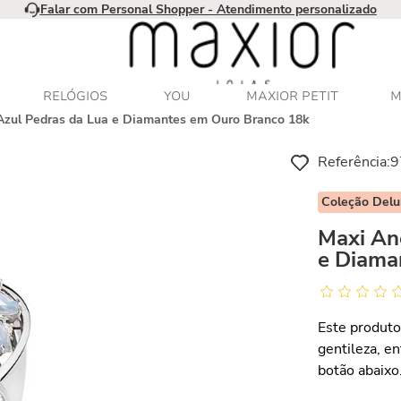
Falar com Personal Shopper - Atendimento personalizado
RELÓGIOS
YOU
MAXIOR PETIT
M
Azul Pedras da Lua e Diamantes em Ouro Branco 18k
Referência
:
9
Coleção Del
Maxi An
e Diama
Este produto
gentileza, e
botão abaixo