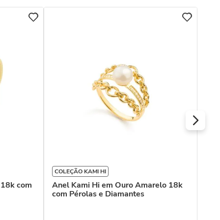
Ane
e Q
COLEÇÃO KAMI HI
 18k com
Anel Kami Hi em Ouro Amarelo 18k
com Pérolas e Diamantes