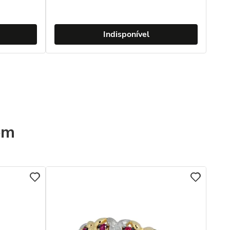
Indisponível
ém