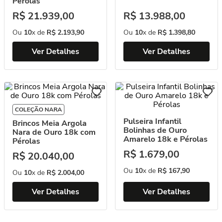
Pérolas
R$
21
.
939
,
00
R$
13
.
988
,
00
Ou
10
x de
R$
2
.
193
,
90
Ou
10
x de
R$
1
.
398
,
80
Ver Detalhes
Ver Detalhes
COLEÇÃO NARA
Pulseira Infantil
Brincos Meia Argola
Bolinhas de Ouro
Nara de Ouro 18k com
Amarelo 18k e Pérolas
Pérolas
R$
1
.
679
,
00
R$
20
.
040
,
00
Ou
10
x de
R$
167
,
90
Ou
10
x de
R$
2
.
004
,
00
Ver Detalhes
Ver Detalhes