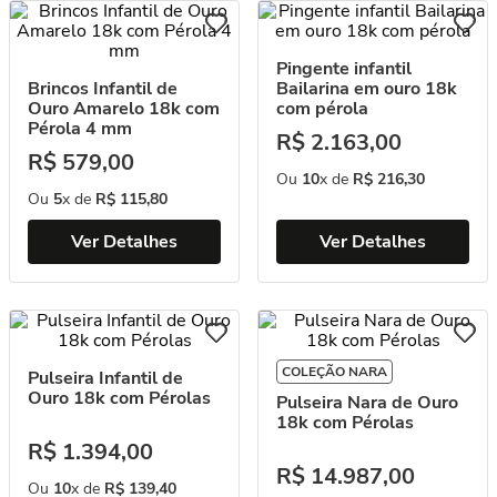
Pingente infantil
Brincos Infantil de
Bailarina em ouro 18k
Ouro Amarelo 18k com
com pérola
Pérola 4 mm
R$
2
.
163
,
00
R$
579
,
00
Ou
10
x de
R$
216
,
30
Ou
5
x de
R$
115
,
80
Ver Detalhes
Ver Detalhes
COLEÇÃO NARA
Pulseira Infantil de
Ouro 18k com Pérolas
Pulseira Nara de Ouro
18k com Pérolas
R$
1
.
394
,
00
R$
14
.
987
,
00
Ou
10
x de
R$
139
,
40