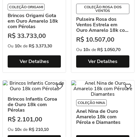
COLEÇÃO ORIGAMI
COLEÇÃO ROSA DOS
VENTOS
Brincos Origami Gota
Pulseira Rosa dos
em Ouro Amarelo 18k
Ventos Estrela em
com Pérolas
Ouro Amarelo 18k com
R$
33
.
733
,
00
Pérola
R$
10
.
507
,
00
Ou
10
x de
R$
3
.
373
,
30
Ou
10
x de
R$
1
.
050
,
70
Ver Detalhes
Ver Detalhes
Brincos Infantis Coroa
COLEÇÃO NINA
de Ouro 18k com
Pérolas
Anel Nina de Ouro
Amarelo 18k com
R$
2
.
101
,
00
Pérola e Diamantes
Ou
10
x de
R$
210
,
10