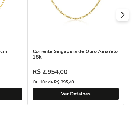
0cm
Corrente Singapura de Ouro Amarelo
Cor
18k
18k
R$
2
.
954
,
00
R$
Ou
10
x de
R$
295
,
40
Ou
Ver Detalhes