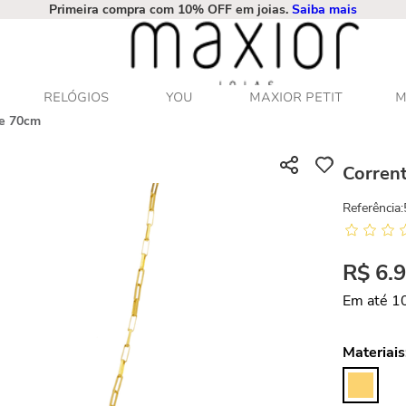
Primeira compra com 10% OFF em joias.
Saiba mais
RELÓGIOS
YOU
MAXIOR PETIT
M
de 70cm
Corren
Referência
:
R$
6
.
Em até
1
Materiais