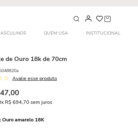
O que você procura?
ASCULINOS
QUEM USA
INSTITUCIONAL
te de Ouro 18k de 70cm
5048820a
Avalie esse produto
947
,
00
0
x
R$
694
,
70
sem juros
:
Ouro amarelo 18K