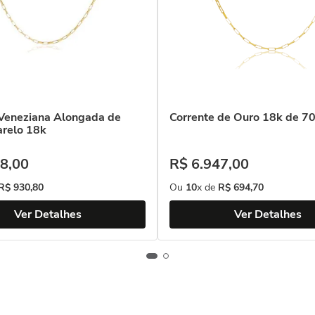
 Veneziana Alongada de
Corrente de Ouro 18k de 7
relo 18k
8
,
00
R$
6
.
947
,
00
R$
930
,
80
Ou
10
x de
R$
694
,
70
Ver Detalhes
Ver Detalhes