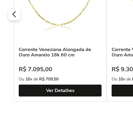
relo
Corrente Veneziana Alongada de
Corrente
Ouro Amarelo 18k 60 cm
Ouro Ama
R$
7
.
095
,
00
R$
9
.
30
Ou
10
x de
R$
709
,
50
Ou
10
x de
Ver Detalhes