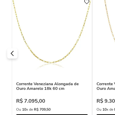
o
Corrente Veneziana Alongada de
Corrente
Ouro Amarelo 18k 60 cm
Ouro Ama
R$
7
.
095
,
00
R$
9
.
30
Ou
10
x de
R$
709
,
50
Ou
10
x de