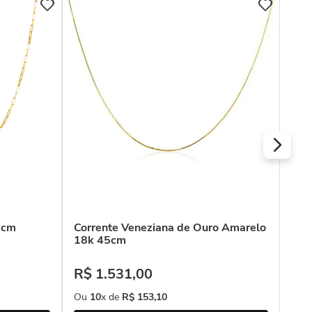
0cm
Corrente Veneziana de Ouro Amarelo
Cor
18k 45cm
Ama
R$
1
.
531
,
00
R$
Ou
10
x de
R$
153
,
10
Ou