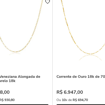
 Veneziana Alongada de
Corrente de Ouro 18k de 7
relo 18k
8
,
00
R$
6
.
947
,
00
R$
930
,
80
Ou
10
x de
R$
694
,
70