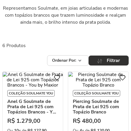
Representamos Soulmate, em joias articuladas e modernas
com topázios brancos que trazem luminosidade e realçam
ainda mais, o brilho intenso da prata polida.
6
Produtos
Filtrar
COLEÇÃO SOULMATE YOU
COLEÇÃO SOULMATE YOU
Anel G Soulmate de
Piercing Soulmate de
Prata de Lei 925 com
Prata de Lei 925 com
Topázios Brancos - You
Topázio Branco
by Maxior
R$
1
.
279
,
00
R$
480
,
00
Ou
10
x de
R$
127
,
90
Ou
4
x de
R$
120
,
00