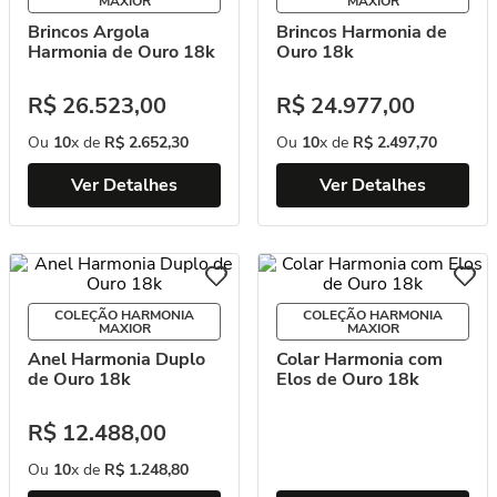
MAXIOR
MAXIOR
Brincos Argola
Brincos Harmonia de
Harmonia de Ouro 18k
Ouro 18k
R$
26
.
523
,
00
R$
24
.
977
,
00
Ou
10
x de
R$
2
.
652
,
30
Ou
10
x de
R$
2
.
497
,
70
Ver Detalhes
Ver Detalhes
COLEÇÃO HARMONIA
COLEÇÃO HARMONIA
MAXIOR
MAXIOR
Anel Harmonia Duplo
Colar Harmonia com
de Ouro 18k
Elos de Ouro 18k
R$
12
.
488
,
00
Ou
10
x de
R$
1
.
248
,
80