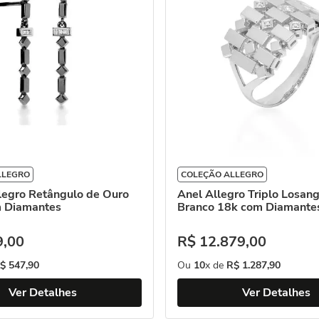
LLEGRO
COLEÇÃO ALLEGRO
legro Retângulo de Ouro
Anel Allegro Triplo Losan
 Diamantes
Branco 18k com Diamante
9
,
00
R$
12
.
879
,
00
$
547
,
90
Ou
10
x de
R$
1
.
287
,
90
Ver Detalhes
Ver Detalhes