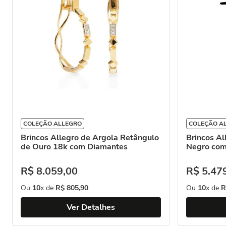
COLEÇÃO ALLEGRO
COLEÇÃO A
Brincos Allegro de Argola Retângulo
Brincos Al
de Ouro 18k com Diamantes
Negro com
R$
8
.
059
,
00
R$
5
.
47
Ou
10
x de
R$
805
,
90
Ou
10
x de
R
Ver Detalhes