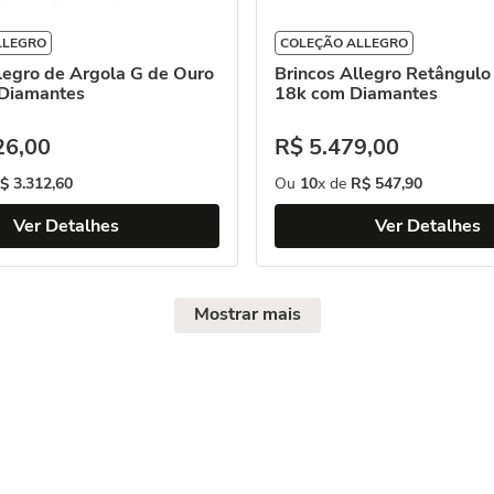
LLEGRO
COLEÇÃO ALLEGRO
legro de Argola G de Ouro
Brincos Allegro Retângulo
Diamantes
18k com Diamantes
26
,
00
R$
5
.
479
,
00
$
3
.
312
,
60
Ou
10
x de
R$
547
,
90
Ver Detalhes
Ver Detalhes
Mostrar mais