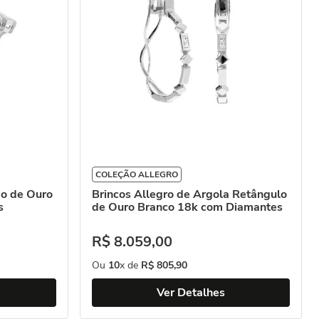
COLEÇÃO ALLEGRO
go de Ouro
Brincos Allegro de Argola Retângulo
s
de Ouro Branco 18k com Diamantes
R$
8
.
059
,
00
Ou
10
x de
R$
805
,
90
Ver Detalhes