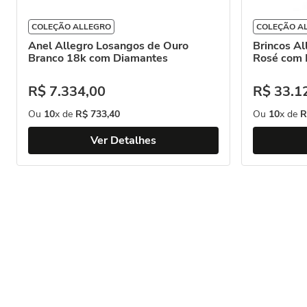
COLEÇÃO ALLEGRO
COLEÇÃO A
Anel Allegro Losangos de Ouro
Brincos Al
Branco 18k com Diamantes
Rosé com 
R$
7
.
334
,
00
R$
33
.
1
Ou
10
x de
R$
733
,
40
Ou
10
x de
R
Ver Detalhes