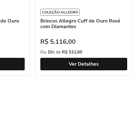
COLEÇÃO ALLEGRO
 de Ouro
Brincos Allegro Cuff de Ouro Rosé
com Diamantes
R$
5
.
116
,
00
Ou
10
x de
R$
511
,
60
Ver Detalhes