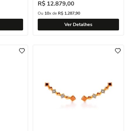
R$
12
.
879
,
00
Ou
10
x de
R$
1
.
287
,
90
Ver Detalhes