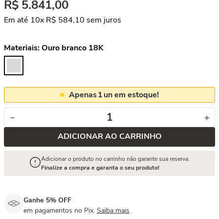
R$
5
.
841
,
00
Em até
10
x
R$
584
,
10
sem juros
Materiais:
Ouro branco 18K
Apenas
1
un em estoque!
－
＋
ADICIONAR AO CARRINHO
Adicionar o produto no carrinho não garante sua reserva.
Finalize a compra e garanta o seu produto!
Ganhe 5% OFF
em pagamentos no Pix.
Saiba mais