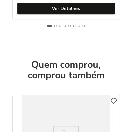
Ver Detalhes
Quem comprou,
comprou também
C
com
Co
Am