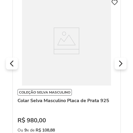
Co
D
R
O
COLEÇÃO SELVA MASCULINO
Colar Selva Masculino Placa de Prata 925
R$
980
,
00
Ou
9
x de
R$
108
,
88