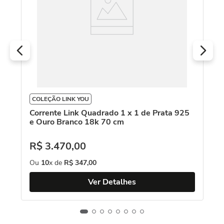
R
O
COLEÇÃO LINK YOU
Corrente Link Quadrado 1 x 1 de Prata 925
e Ouro Branco 18k 70 cm
R$
3
.
470
,
00
Ou
10
x de
R$
347
,
00
Ver Detalhes