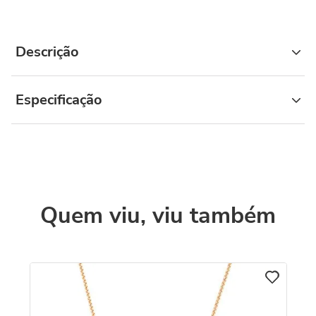
Descrição
Especificação
Quem viu, viu também
C
Co