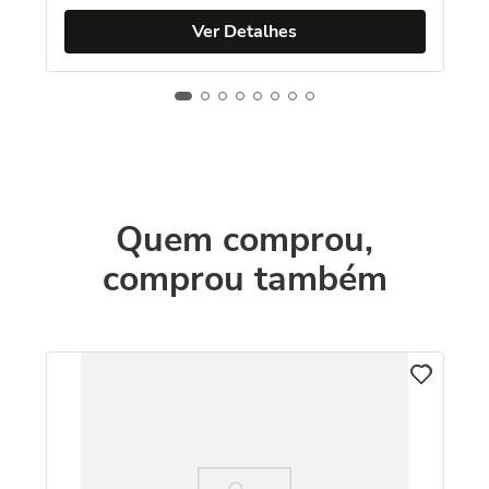
Ver Detalhes
Quem comprou,
comprou também
C
Co
D