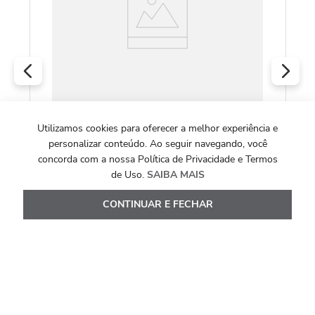
R
O
Utilizamos cookies para oferecer a melhor experiência e
COLEÇÃO BLOOM MAXIOR
personalizar conteúdo. Ao seguir navegando, você
Colar Bloom de Ouro Amarelo 18k com
concorda com a nossa Política de Privacidade e Termos
Ametista e Topázio Branco
de Uso.
SAIBA MAIS
R$
6
.
147
,
00
CONTINUAR E FECHAR
Ou
10
x de
R$
614
,
70
Ver Detalhes