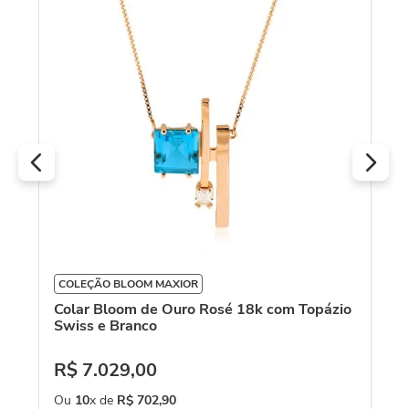
18
R
O
o
COLEÇÃO BLOOM MAXIOR
Colar Bloom de Ouro Rosé 18k com Topázio
Swiss e Branco
R$
7
.
029
,
00
Ou
10
x de
R$
702
,
90