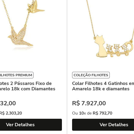
ILHOTES PREMIUM
COLEÇÃO FILHOTES
hotes 2 Pássaros Fixo de
Colar Filhotes 4 Gatinhos 
relo 18k com Diamantes
Amarelo 18k e diamantes
32
,
00
R$
7
.
927
,
00
R$
2
.
303
,
20
Ou
10
x de
R$
792
,
70
Ver Detalhes
Ver Detalhes