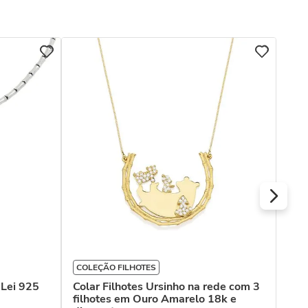
COL
Col
Dia
R$
Ou
COLEÇÃO FILHOTES
 Lei 925
Colar Filhotes Ursinho na rede com 3
filhotes em Ouro Amarelo 18k e