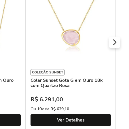
com
R$
Ou
COLEÇÃO SUNSET
em Ouro
Colar Sunset Gota G em Ouro 18k
com Quartzo Rosa
R$
6
.
291
,
00
Ou
10
x de
R$
629
,
10
Ver Detalhes