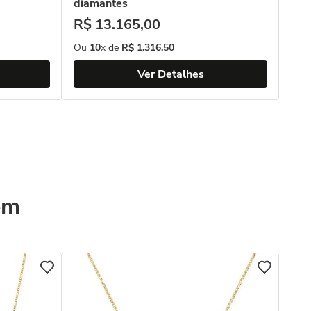
diamantes
R$
13
.
165
,
00
Ou
10
x de
R$
1
.
316
,
50
Ver Detalhes
ém
COL
Colar