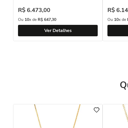
R$
6
.
473
,
00
R$
6
.
14
Ou
10
x de
R$
647
,
30
Ou
10
x de
Ver Detalhes
Q
a