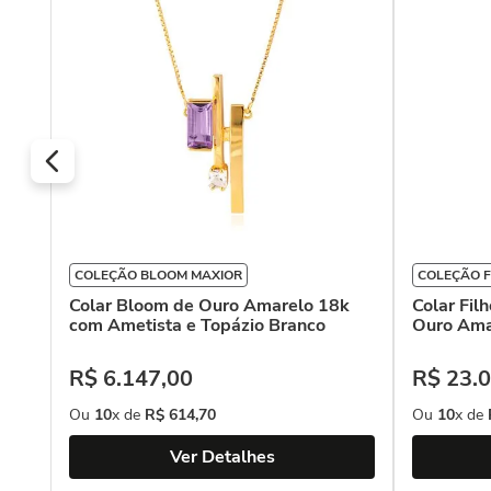
COLEÇÃO BLOOM MAXIOR
COLEÇÃO F
Colar Bloom de Ouro Amarelo 18k
Colar Fil
com Ametista e Topázio Branco
Ouro Ama
R$
6
.
147
,
00
R$
23
.
0
Ou
10
x de
R$
614
,
70
Ou
10
x de
Ver Detalhes