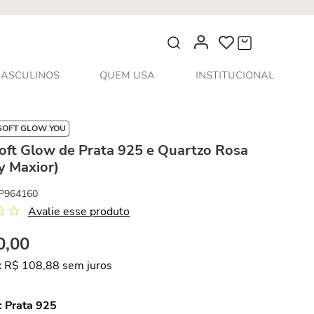
O que você procura?
ASCULINOS
QUEM USA
INSTITUCIONAL
SOFT GLOW YOU
oft Glow de Prata 925 e Quartzo Rosa
y Maxior)
P964160
Avalie esse produto
0
,
00
x
R$
108
,
88
sem juros
:
Prata 925