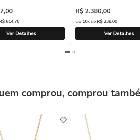
7
,
00
R$
2
.
380
,
00
R$
614
,
70
Ou
10
x de
R$
238
,
00
Ver Detalhes
Ver Detalhes
uem comprou, comprou tamb