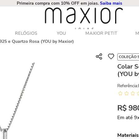
Primeira compra com 10% OFF em joias.
Saiba mais
RELÓGIOS
YOU
MAXIOR PETIT
M
 925 e Quartzo Rosa (YOU by Maxior)
COLEÇÃO 
Colar S
(YOU b
Referência
:
R$
98
Em até
9
Materiais