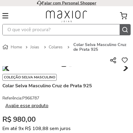
Falar com Personal Shopper
O que você procura?
Colar Selva Masculino Cruz
Joias
Colares
de Prata 925
COLEÇÃO SELVA MASCULINO
Colar Selva Masculino Cruz de Prata 925
Referência
:
P966787
Avalie esse produto
R$
980
,
00
Em até
9
x
R$
108
,
88
sem juros