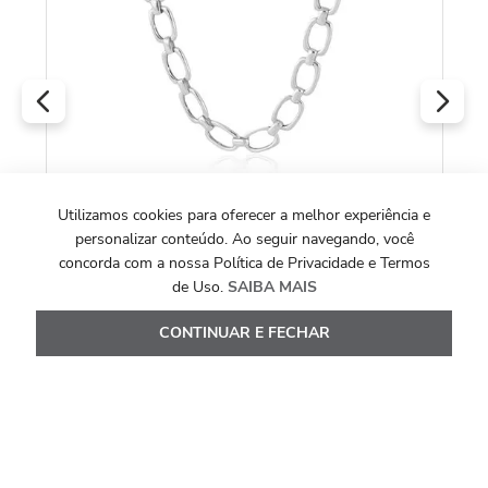
O
Utilizamos cookies para oferecer a melhor experiência e
personalizar conteúdo. Ao seguir navegando, você
COLEÇÃO LINK YOU
concorda com a nossa Política de Privacidade e Termos
Corrente Link Quadrado 1 x 1 de Prata 925
de Uso.
SAIBA MAIS
e Ouro Branco 18k 50 cm
CONTINUAR E FECHAR
R$
2
.
670
,
00
Ou
10
x de
R$
267
,
00
Ver Detalhes