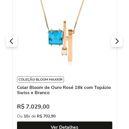
O
COLEÇÃO BLOOM MAXIOR
Colar Bloom de Ouro Rosé 18k com Topázio
Swiss e Branco
R$
7
.
029
,
00
Ou
10
x de
R$
702
,
90
Ver Detalhes