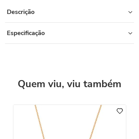
Descrição
Especificação
Quem viu, viu também
Co
D
8k
R