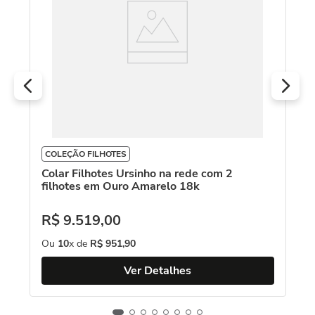
R
O
COLEÇÃO FILHOTES
Colar Filhotes Ursinho na rede com 2
filhotes em Ouro Amarelo 18k
R$
9
.
519
,
00
Ou
10
x de
R$
951
,
90
Ver Detalhes