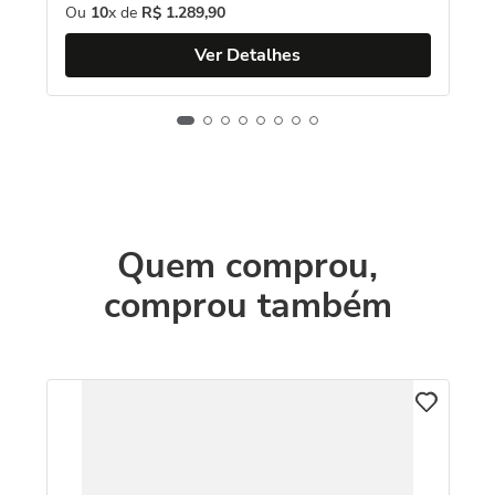
Ou
10
x de
R$
1
.
289
,
90
Ver Detalhes
Quem comprou,
comprou também
C
Cola
Ci