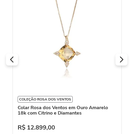
Co
fi
R
O
COLEÇÃO ROSA DOS VENTOS
Colar Rosa dos Ventos em Ouro Amarelo
18k com Citrino e Diamantes
R$
12
.
899
,
00