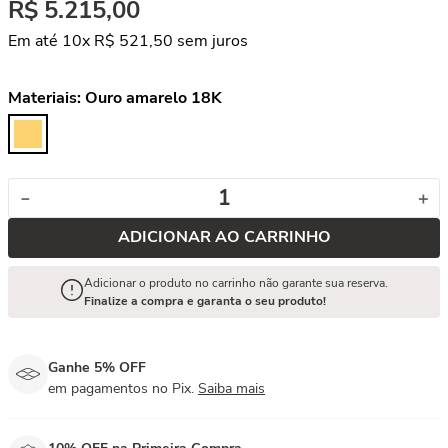
R$
5
.
215
,
00
Em até
10
x
R$
521
,
50
sem juros
Materiais:
Ouro amarelo 18K
－
＋
ADICIONAR AO CARRINHO
Adicionar o produto no carrinho não garante sua reserva.
Finalize a compra e garanta o seu produto!
Ganhe 5% OFF
em pagamentos no Pix.
Saiba mais