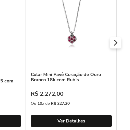
com
R$
Ou
Colar Mini Pavê Coração de Ouro
Branco 18k com Rubis
25 com
R$
2
.
272
,
00
Ou
10
x de
R$
227
,
20
Ver Detalhes