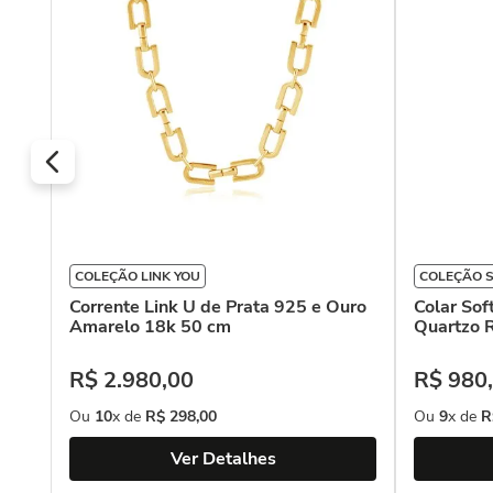
COLEÇÃO LINK YOU
COLEÇÃO 
Corrente Link U de Prata 925 e Ouro
Colar Sof
Amarelo 18k 50 cm
Quartzo 
R$
2
.
980
,
00
R$
980
,
Ou
10
x de
R$
298
,
00
Ou
9
x de
R
Ver Detalhes