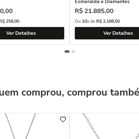
Esmeralda e Diamantes
0
,
00
R$
21
.
885
,
00
R$
258
,
00
Ou
10
x de
R$
2
.
188
,
50
Ver Detalhes
Ver Detalhes
uem comprou, comprou tamb