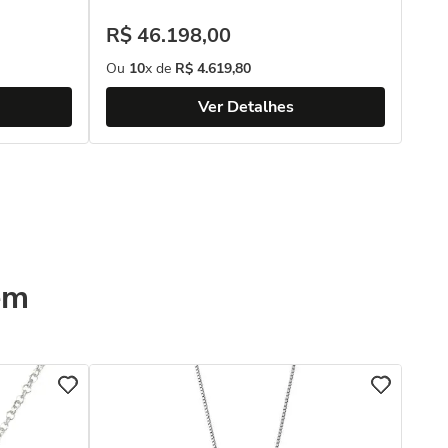
R$
46
.
198
,
00
Ou
10
x de
R$
4
.
619
,
80
Ver Detalhes
ém
COL
Col