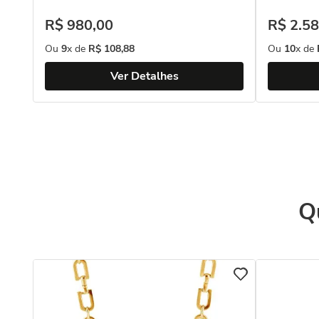
R$
980
,
00
R$
2
.
58
Ou
9
x de
R$
108
,
88
Ou
10
x de
Ver Detalhes
Q
s