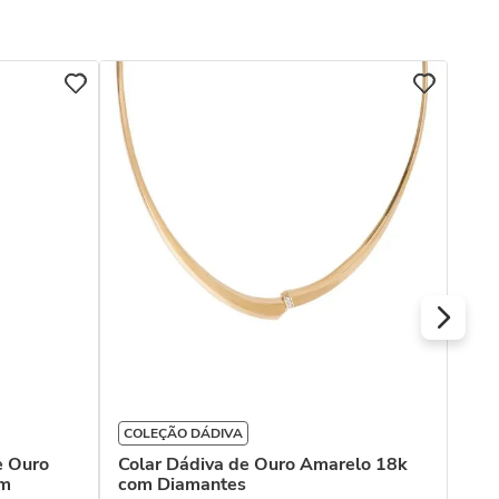
COL
Col
925
R$
Ou
COLEÇÃO DÁDIVA
e Ouro
Colar Dádiva de Ouro Amarelo 18k
om
com Diamantes