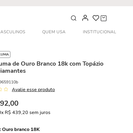
O que você procura?
ASCULINOS
QUEM USA
INSTITUCIONAL
LUMA
Luma de Ouro Branco 18k com Topázio
Diamantes
9659110b
Avalie esse produto
392
,
00
0
x
R$
439
,
20
sem juros
:
Ouro branco 18K