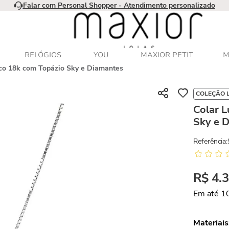
Falar com Personal Shopper - Atendimento personalizado
RELÓGIOS
YOU
MAXIOR PETIT
M
co 18k com Topázio Sky e Diamantes
COLEÇÃO 
Colar 
Sky e 
Referência
:
R$
4
.
Em até
1
Materiais